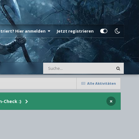
istriert? Hier anmelden
Jetzt registrieren
Alle Aktivitäten
×
n-Check :)