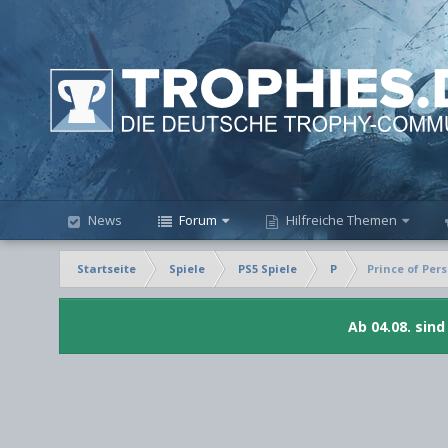
News
Forum
Hilfreiche Themen
Startseite
Spiele
PS5 Spiele
P
Prince of Per
Ab 04.08. sin