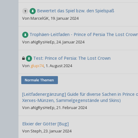
Bewertet das Spiel bzw. den Spielspaß
Von
MarcelGK
,
19. Januar 2024
Trophäen-Leitfaden - Prince of Persia The Lost Crow
Von
aNgRysHeEp
,
24. Januar 2024
Test: Prince of Persia: The Lost Crown
Von
glupi74
,
1. August 2024
[Leitfadenergänzung] Guide für diverse Sachen in Prince
Xerxes-Münzen, Sammelgegenstände und Skins)
Von
aNgRysHeEp
,
21. Februar 2024
Elixier der Götter [Bug]
Von
Steph
,
23. Januar 2024