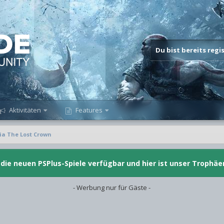
Du bist bereits reg
Aktivitäten
Features
sia The Lost Crown
d die neuen PSPlus-Spiele verfügbar und hier ist unser Trophäe
- Werbung nur für Gäste -