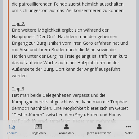
die patrouillierenden Feinde zuerst heimlich ausschalten,
um sich ungestört auf das Ziel konzentrieren zu können.
Tipp 2:
Eine weitere Möglichkeit ergibt sich während der
Hauptquest "Der Oni". Nachdem man den geheimen
Eingang zur Burg Ishikari vom irren Goro erfahren hat und
mit Atsu und ihrem Bruder durch die Mine sowie die
Höhlen unter der Burg ins Freie gelangt ist, trifft man kurz
darauf auf eine Wache auf einer Holzplattform an der
Außenseite der Burg. Dort kann der Angriff ausgeführt
werden.
Tipp 3
Hat man beide Gelegenheiten verpasst und die
Kampagne bereits abgeschlossen, kann man die Trophäe
dennoch nachholen. Eine Möglichkeit bietet sich im Gebiet
"Teshio-Kamm" zwischen dem Soya-Hafen und Hanas
Hof ("Schiffswrack-Untiefen"). Reitet man mehrmals
zwischen den beiden Orten an der Küstenklippe
Forum
Ungelesen
Anmelden
Jetzt registrieren
Mehr
entlang, erscheinen gelegentlich Gegner oder man gerät