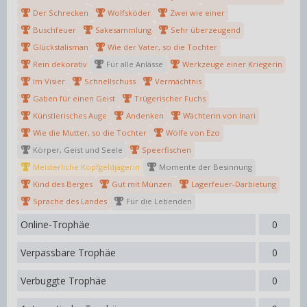
Der Schrecken
Wolfsköder
Zwei wie einer
Buschfeuer
Sakesammlung
Sehr überzeugend
Glückstalisman
Wie der Vater, so die Tochter
Rein dekorativ
Für alle Anlässe
Werkzeuge einer Kriegerin
Im Visier
Schnellschuss
Vermächtnis
Gaben für einen Geist
Trügerischer Fuchs
Künstlerisches Auge
Andenken
Wächterin von Inari
Wie die Mutter, so die Tochter
Wölfe von Ezo
Körper, Geist und Seele
Speerfischen
Meisterliche Kopfgeldjägerin
Momente der Besinnung
Kind des Berges
Gut mit Münzen
Lagerfeuer-Darbietung
Sprache des Landes
Für die Lebenden
Online-Trophäe
0
Verpassbare Trophäe
0
Verbuggte Trophäe
0