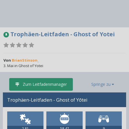
Trophäen-Leitfaden - Ghost of Yotei
Von
BrianStinson_
3. Mai
in
Ghost of Yotei
Zum Leitfadenmanager
Springe zu
Trophäen-Leitfaden - Ghost of Yōtei
2,81
58,47
9