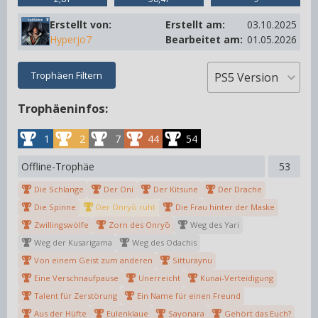
Erstellt von:
Erstellt am:
03.10.2025
Hyperjo7
Bearbeitet am:
01.05.2026
Trophäen Filtern
Trophäeninfos:
1
2
7
44
54
Offline-Trophäe
53
Die Schlange
Der Oni
Der Kitsune
Der Drache
Die Spinne
Der Onryō ruht
Die Frau hinter der Maske
Zwillingswölfe
Zorn des Onryō
Weg des Yari
Weg der Kusarigama
Weg des Odachis
Von einem Geist zum anderen
Sitturaynu
Eine Verschnaufpause
Unerreicht
Kunai-Verteidigung
Talent für Zerstörung
Ein Name für einen Freund
Aus der Hüfte
Eulenklaue
Sayonara
Gehört das Euch?