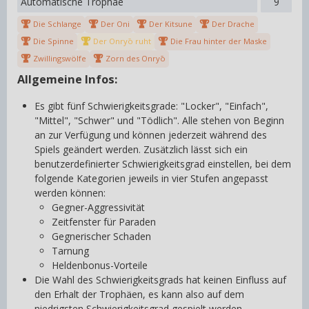
Automatische Trophäe
9
Die Schlange
Der Oni
Der Kitsune
Der Drache
Die Spinne
Der Onryō ruht
Die Frau hinter der Maske
Zwillingswölfe
Zorn des Onryō
Allgemeine Infos:
Es gibt fünf Schwierigkeitsgrade: "Locker", "Einfach",
"Mittel", "Schwer" und "Tödlich". Alle stehen von Beginn
an zur Verfügung und können jederzeit während des
Spiels geändert werden. Zusätzlich lässt sich ein
benutzerdefinierter Schwierigkeitsgrad einstellen, bei dem
folgende Kategorien jeweils in vier Stufen angepasst
werden können:
Gegner-Aggressivität
Zeitfenster für Paraden
Gegnerischer Schaden
Tarnung
Heldenbonus-Vorteile
Die Wahl des Schwierigkeitsgrads hat keinen Einfluss auf
den Erhalt der Trophäen, es kann also auf dem
niedrigsten Schwierigkeitsgrad gespielt werden.