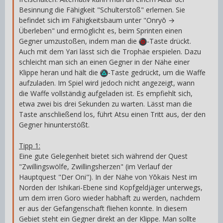
Besinnung die Fähigkeit "Schulterstoß" erlernen. Sie
befindet sich im Fähigkeitsbaum unter "Onryō →
Überleben" und ermöglicht es, beim Sprinten einen
Gegner umzustoßen, indem man die
-Taste drückt.
Auch mit dem Yari lässt sich die Trophäe erspielen. Dazu
schleicht man sich an einen Gegner in der Nähe einer
Klippe heran und hält die
-Taste gedrückt, um die Waffe
aufzuladen. Im Spiel wird jedoch nicht angezeigt, wann
die Waffe vollständig aufgeladen ist. Es empfiehlt sich,
etwa zwei bis drei Sekunden zu warten. Lässt man die
Taste anschließend los, führt Atsu einen Tritt aus, der den
Gegner hinunterstößt.
Tipp 1:
Eine gute Gelegenheit bietet sich während der Quest
"Zwillingswölfe, Zwillingsherzen" (im Verlauf der
Hauptquest "Der Oni"). In der Nähe von Yōkais Nest im
Norden der Ishikari-Ebene sind Kopfgeldjäger unterwegs,
um dem irren Goro wieder habhaft zu werden, nachdem
er aus der Gefangenschaft fliehen konnte. In diesem
Gebiet steht ein Gegner direkt an der Klippe. Man sollte