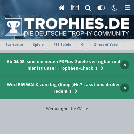
Startseite
Spiele
PS5 Spiele
G
Ghost of Yotei
Tro
Ab 04.08. sind die neuen PSPlus-Spiele verfügbar und
×
hier ist unser Trophäen-Check :)
Wird BIG WALK zum big (Koop-)Hit? Lasst uns drüber
×
reden! :)
- Werbung nur für Gäste -