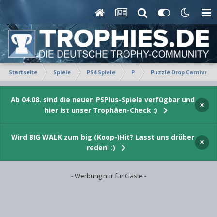
Startseite
Spiele
PS4 Spiele
P
Puzzle Drop Carnival
Ab 04.08. sind die neuen PSPlus-Spiele verfügbar und
×
hier ist unser Trophäen-Check :)
Wird BIG WALK zum big (Koop-)Hit? Lasst uns drüber
×
reden! :)
- Werbung nur für Gäste -