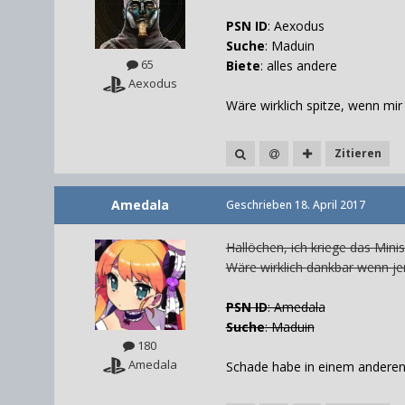
PSN ID
: Aexodus
Suche
: Maduin
65
Biete
: alles andere
Aexodus
Wäre wirklich spitze, wenn mi
Zitieren
Amedala
Geschrieben
18. April 2017
Hallöchen, ich kriege das Minis
Wäre wirklich dankbar wenn j
PSN ID
: Amedala
Suche
: Maduin
180
Amedala
Schade habe in einem anderen F