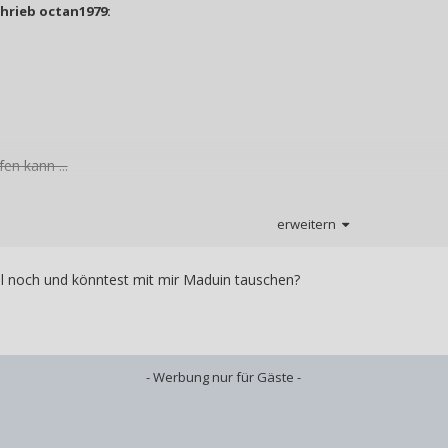
chrieb
octan1979
:
en kann ...
duin dann doch geschafft und habe somit das Board komplett.
erweitern
l noch und könntest mit mir Maduin tauschen?
- Werbung nur für Gäste -