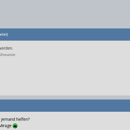
itet)
werden.
Shounin
t jemand helfen?
 Mirage