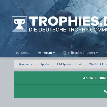
News
Forum
Hilfreiche Themen
Startseite
Spiele
PS4 Spiele
W
World of Fin
Ab 04.08. sin
W