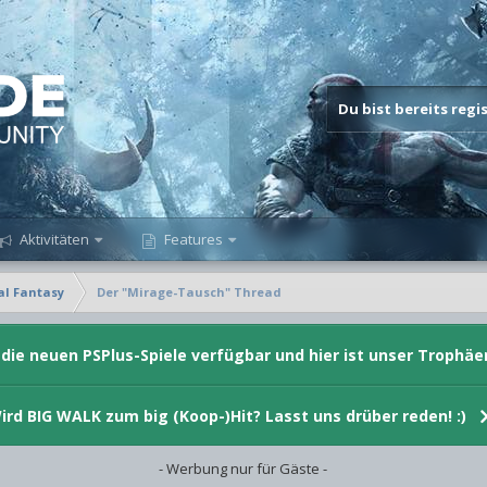
Du bist bereits reg
Aktivitäten
Features
al Fantasy
Der "Mirage-Tausch" Thread
d die neuen PSPlus-Spiele verfügbar und hier ist unser Trophäe
ird BIG WALK zum big (Koop-)Hit? Lasst uns drüber reden! :)
- Werbung nur für Gäste -