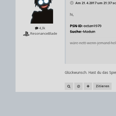
Am 21.4.2017 um 21:37 s
hi,
PSN ID
:
octan1979
4,3k
Suche
: Maduin
ResonanceBlade
wäre nett wenn jemand helf
Habe das Minispiel für Man
Glückwunsch. Hast du das Spie
Zitieren