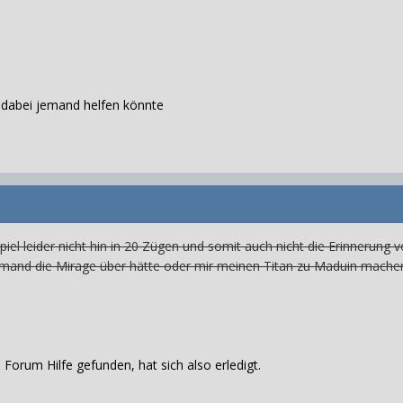
r dabei jemand helfen könnte
piel leider nicht hin in 20 Zügen und somit auch nicht die Erinnerung 
emand die Mirage über hätte oder mir meinen Titan zu Maduin mache
orum Hilfe gefunden, hat sich also erledigt.