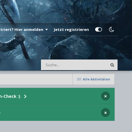
istriert? Hier anmelden
Jetzt registrieren
Alle Aktivitäten
×
n-Check :)
×