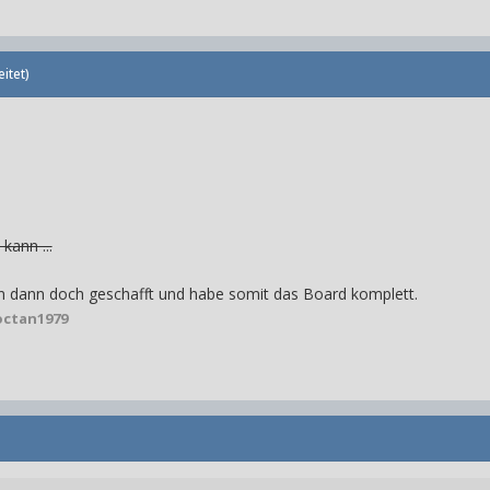
itet)
kann ...
n dann doch geschafft und habe somit das Board komplett.
octan1979