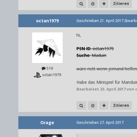
Zitieren
octan1979
Geschrieben
21. April 2017
(bearbe
hi,
PSN ID
:
octan1979
Suche
: Maduin
519
wäre nett wenn jemand helfen 
octan1979
Habe das Minispiel für Mandui
Bearbeitet
23. April 2017
von 
Zitieren
Orage
Geschrieben
27. April 2017