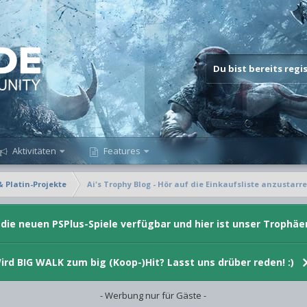
Du bist bereits reg
Aktivitäten
Features
& Platin-Projekte
Ai's Trophy Blog - Hör auf die Einkaufsliste anzustarren!
d die neuen PSPlus-Spiele verfügbar und hier ist unser Trophäe
ird BIG WALK zum big (Koop-)Hit? Lasst uns drüber reden! :)
- Werbung nur für Gäste -