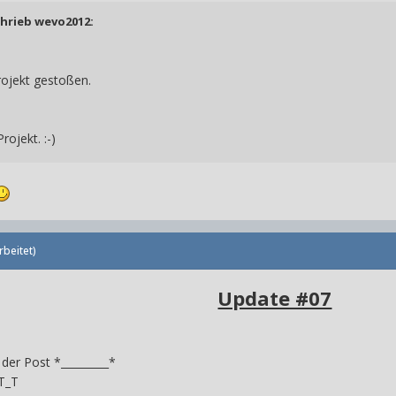
chrieb
wevo2012
:
rojekt gestoßen.
ojekt. :-)
rbeitet)
Update #07
n der Post *_________*
 T_T