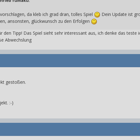
chrieb
fumaku
:
vorschlagen, da kleb ich grad dran, tolles Spiel
Dein Update ist gro
ren, ansonsten, glückwunsch zu den Erfolgen
 den Tipp! Das Spiel sieht sehr interessant aus, ich denke das teste 
sse Abwechslung
ekt gestoßen.
kt. :-)