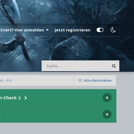
istriert? Hier anmelden
Jetzt registrieren
 - 3.0 -
Alle Aktivitäten
×
n-Check :)
×