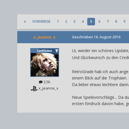
VORHERIGE
1
2
3
4
5
6
7
8
9
x_jeanne_x
Geschrieben
16. August 2016
Ui, wieder ein schönes Update, 
Und Glückwunsch zu den Credi
RetroGrade hab ich auch angezo
einem Blick auf die Trophäen. 
3,5k
Da lieber etwas leichtere dann.
x_jeanne_x
Neue Spielevorschläge... Da d
ersten Eindruck davon habe, g