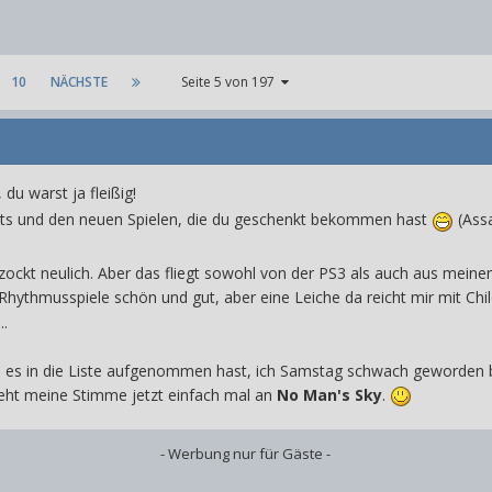
10
NÄCHSTE
Seite 5 von 197
du warst ja fleißig!
ts und den neuen Spielen, die du geschenkt bekommen hast
(Assa
ckt neulich. Aber das fliegt sowohl von der PS3 als auch aus meinem
Rhythmusspiele schön und gut, aber eine Leiche da reicht mir mit Chi
..
u es in die Liste aufgenommen hast, ich Samstag schwach geworden bin
eht meine Stimme jetzt einfach mal an
No Man's Sky
.
- Werbung nur für Gäste -