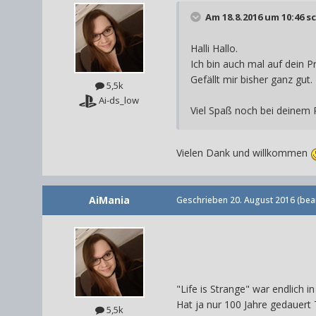
Am 18.8.2016 um 10:46 s
Halli Hallo.
Ich bin auch mal auf dein P
Gefällt mir bisher ganz gut.
5,5k
Ai-ds_low
Viel Spaß noch bei deinem Pr
Vielen Dank und willkommen
AiMania
Geschrieben
20. August 2016
(bea
"Life is Strange" war endlich i
Hat ja nur 100 Jahre gedauert
5,5k