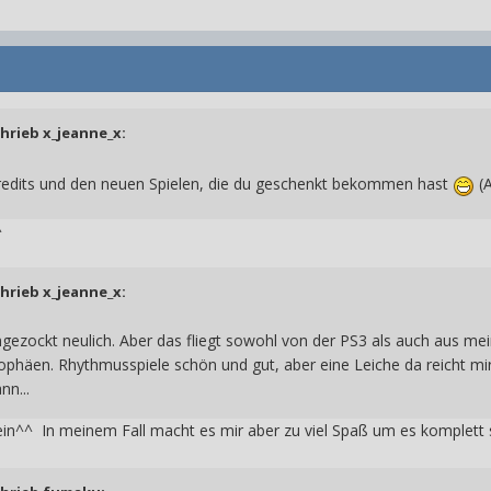
chrieb
x_jeanne_x
:
edits und den neuen Spielen, die du geschenkt bekommen hast
(A
^
chrieb x_jeanne_x:
ezockt neulich. Aber das fliegt sowohl von der PS3 als auch aus mein
ophäen. Rhythmusspiele schön und gut, aber eine Leiche da reicht mir
nn...
sein^^ In meinem Fall macht es mir aber zu viel Spaß um es komplett 