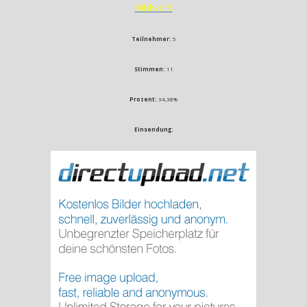
Sillshez15
Teilnehmer:
5
Stimmen:
11
Prozent:
34,38%
Einsendung: