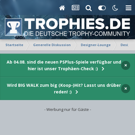
Startseite
Generelle Diskussion
Designer-Lounge
Design-
Ab 04.08. sind die neuen PSPlus-Spiele verfügbar und
×
hier ist unser Trophäen-Check :)
Wird BIG WALK zum big (Koop-)Hit? Lasst uns drüber
×
reden! :)
- Werbung nur für Gäste -