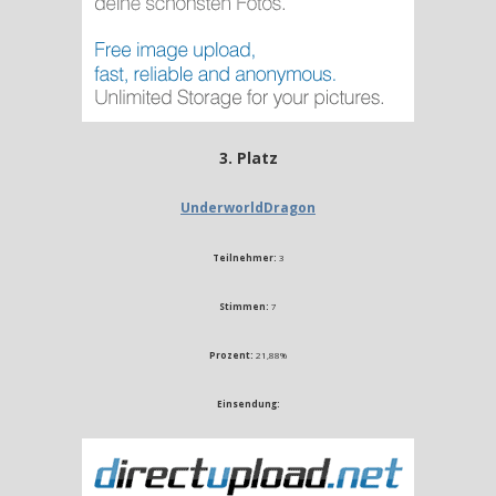
3. Platz
UnderworldDragon
Teilnehmer:
3
Stimmen:
7
Prozent:
21,88%
Einsendung: