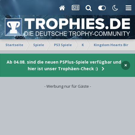
Startseite
Spiele
PS3 Spiele
K
Kingdom Hearts Birth b
Ab 04.08. sind die neuen PSPlus-Spiele verfügbar und
×
hier ist unser Trophäen-Check :)
- Werbung nur für Gäste -