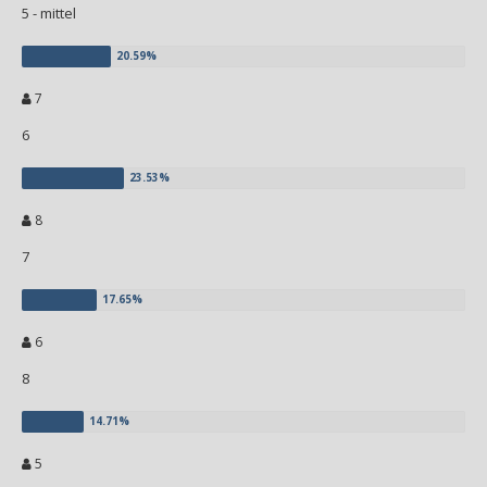
5 - mittel
7
6
8
7
6
8
5