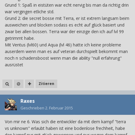
Grund 1: Spaß in eistüten war echt nervig bis man da richtig drin
war vergingen etliche std.
Grund 2: die secret bosse mit Terra, er ist extrem langsam beim
ausweichen und blocken sodass es echt auf glück basiert und
zwar bei allen bossen. Terra war der einzige den ich auf lvl 99
getrimmt habe.
Mit Ventus (lvl60) und Aqua (lvl 46) hatte ich keine probleme
auserdem wenn man es auf veteran durchspielt bekommt man
noch n schadensboost wenn man die ability "null erfahrung"
ausrüstet
Zitieren
Raxes
Geschrieben
2. Februar 2015
Von mir ne 6. Was sich die entwickler da mit dem kampf "terra
vs unknown" erlaubt haben ist eine bodenlose frechheit, habe
den kampf nur mit glück gewonnen und nur wegen dem kampf