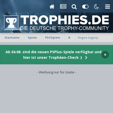
Startseite
Spiele
PS4 Spiele
R
Rogue Legacy
Ab 04.08. sind die neuen PSPlus-Spiele verfügbar und
×
hier ist unser Trophäen-Check :)
- Werbung nur für Gäste -