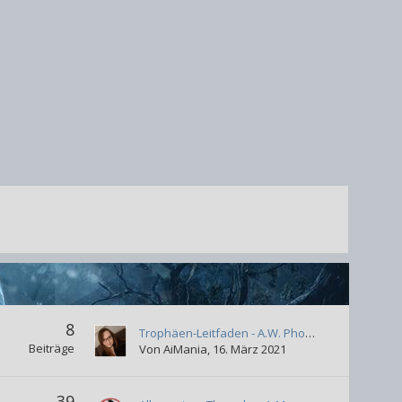
8
Trophäen-Leitfaden - A.W. Phoenix Festa
Beiträge
Von
AiMania
,
16. März 2021
39