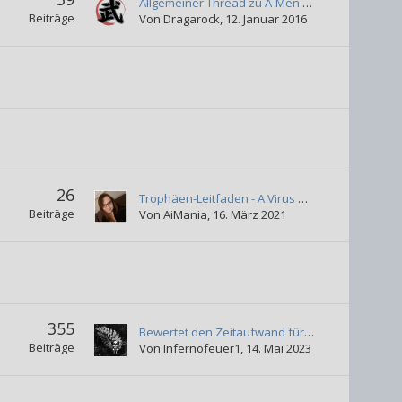
Allgemeiner Thread zu A-Men (Vita)
Beiträge
Von
Dragarock
,
12. Januar 2016
26
Trophäen-Leitfaden - A Virus Named TOM
Beiträge
Von
AiMania
,
16. März 2021
355
Bewertet den Zeitaufwand für 100%
Beiträge
Von
Infernofeuer1
,
14. Mai 2023