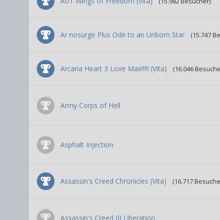
AoT Wings of Freedom (Vita)
(15.982 Besucher)
Ar nosurge Plus Ode to an Unborn Star
(15.747 B
Arcana Heart 3 Love Max!!!!! (Vita)
(16.046 Besuche
Army Corps of Hell
Asphalt Injection
Assassin's Creed Chronicles (Vita)
(16.717 Besuche
Assassin's Creed III Liberation