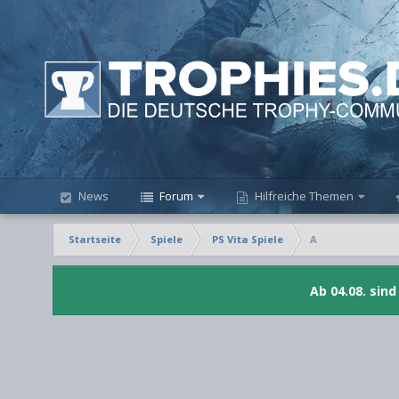
News
Forum
Hilfreiche Themen
Startseite
Spiele
PS Vita Spiele
A
Ab 04.08. sin