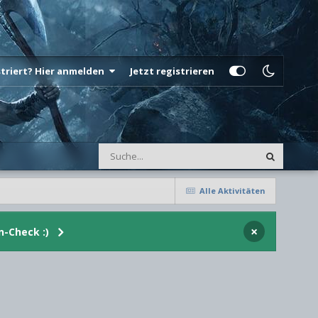
istriert? Hier anmelden
Jetzt registrieren
Alle Aktivitäten
×
n-Check :)