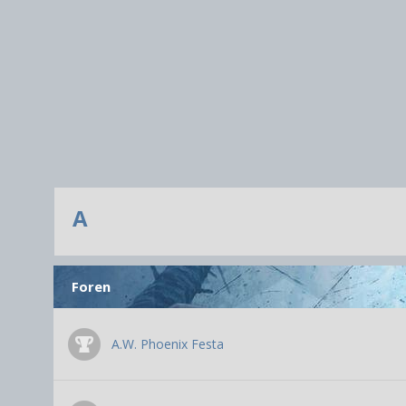
A
Foren
A.W. Phoenix Festa