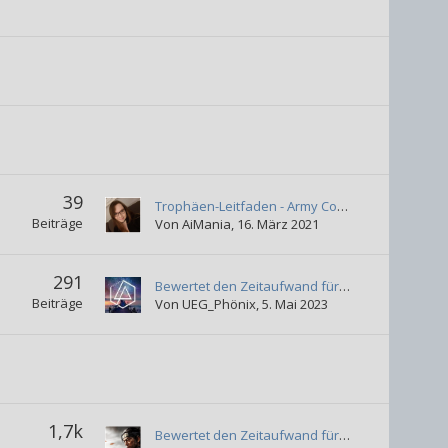
39
Trophäen-Leitfaden - Army Corps of Hell
Beiträge
Von
AiMania
,
16. März 2021
291
Bewertet den Zeitaufwand für die Platin-Trophäe
Beiträge
Von
UEG_Phönix
,
5. Mai 2023
1,7k
Bewertet den Zeitaufwand für die Platin-Trophäe