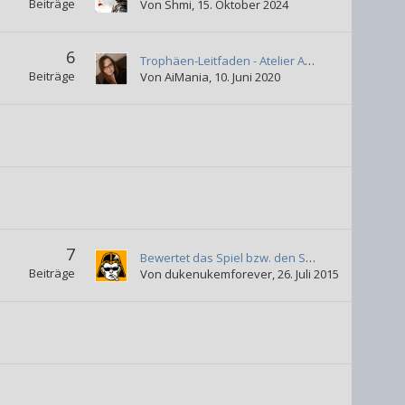
Beiträge
Von
Shmi
,
15. Oktober 2024
6
Trophäen-Leitfaden - Atelier Ayesha Plus The Alchemists of Dusk
Beiträge
Von
AiMania
,
10. Juni 2020
7
Bewertet das Spiel bzw. den Spielspaß
Beiträge
Von
dukenukemforever
,
26. Juli 2015