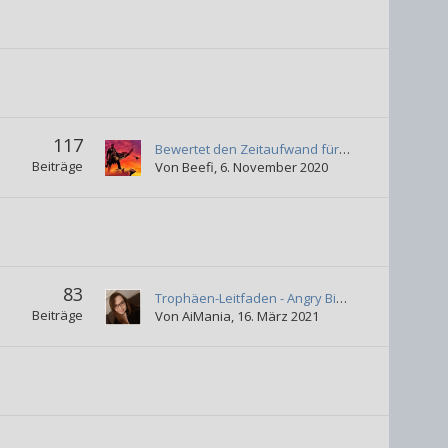
117
Bewertet den Zeitaufwand für die Platin-Trophäe
Beiträge
Von
Beefi
,
6. November 2020
83
Trophäen-Leitfaden - Angry Birds Trilogy (Vita)
Beiträge
Von
AiMania
,
16. März 2021