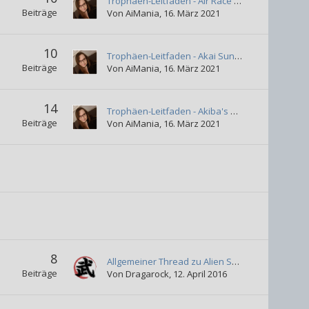
Trophäen-Leitfaden - Air Race Speed
Beiträge
Von
AiMania
,
16. März 2021
10
Trophäen-Leitfaden - Akai Suna Ochiru Tsuki
Beiträge
Von
AiMania
,
16. März 2021
14
Trophäen-Leitfaden - Akiba's Beat
Beiträge
Von
AiMania
,
16. März 2021
8
Allgemeiner Thread zu Alien Shooter
Beiträge
Von
Dragarock
,
12. April 2016