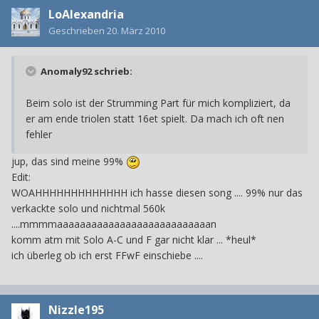
LoAlexandria
Geschrieben
20. März 2010
Anomaly92 schrieb:
Beim solo ist der Strumming Part für mich kompliziert, da
er am ende triolen statt 16et spielt. Da mach ich oft nen
fehler
jup, das sind meine 99%
Edit:
WOAHHHHHHHHHHHHH ich hasse diesen song .... 99% nur das
verkackte solo und nichtmal 560k
....mmmmaaaaaaaaaaaaaaaaaaaaaaaaaaan
komm atm mit Solo A-C und F gar nicht klar ... *heul*
ich überleg ob ich erst FFwF einschiebe ....
Nizzle195