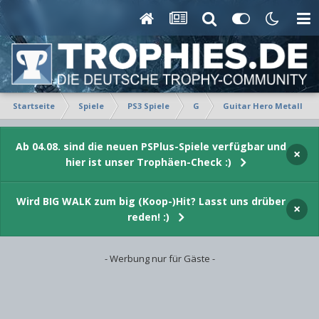
Startseite
Spiele
PS3 Spiele
G
Guitar Hero Metallica
Ab 04.08. sind die neuen PSPlus-Spiele verfügbar und
×
hier ist unser Trophäen-Check :)
Wird BIG WALK zum big (Koop-)Hit? Lasst uns drüber
×
reden! :)
- Werbung nur für Gäste -