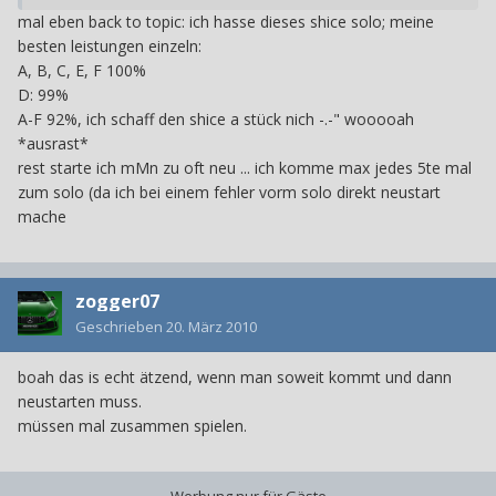
mal eben back to topic: ich hasse dieses shice solo; meine
besten leistungen einzeln:
A, B, C, E, F 100%
D: 99%
A-F 92%, ich schaff den shice a stück nich -.-" wooooah
*ausrast*
rest starte ich mMn zu oft neu ... ich komme max jedes 5te mal
zum solo (da ich bei einem fehler vorm solo direkt neustart
mache
zogger07
Geschrieben
20. März 2010
boah das is echt ätzend, wenn man soweit kommt und dann
neustarten muss.
müssen mal zusammen spielen.
- Werbung nur für Gäste -