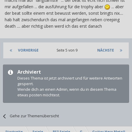
machs mal auf "langsamste" ... der beat ist echt nich schwer ist
mir aufgefallen ... die ausführung für die trophy aber
... aber
der beat sollte einem erst bewusst werden, sonst bringts nix....
hab halt zwischendurch das mal angefangen neben creeping
death .... aber richtig üben werd ich das erst danach
VORHERIGE
Seite 5 von 9
NÄCHSTE
Archiviert
Dieses Thema ist jetzt archiviert und für weitere Antworten
gesperrt.
Wende dich an einen Admin, wenn du in diesem Thema
etwas posten möchtest.
Gehe zur Themenübersicht
Startseite
Spiele
PS3 Spiele
G
Guitar Hero Metallica