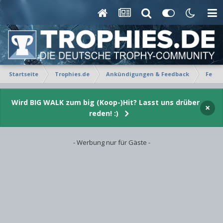
Startseite
Trophies.de
Ankündigungen & Feedback
Featu
Wird BIG WALK zum big (Koop-)Hit? Lasst uns drüber
×
reden! :)
- Werbung nur für Gäste -