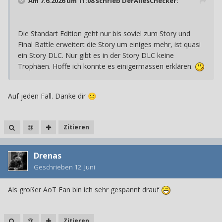
Am 7.6.2026 um 11:08 schrieb
DerAllesChecker
:
Die Standart Edition geht nur bis soviel zum Story und
Final Battle erweitert die Story um einiges mehr, ist quasi
ein Story DLC. Nur gibt es in der Story DLC keine
Trophäen. Hoffe ich konnte es einigermassen erklären.
Auf jeden Fall. Danke dir
🙂
Zitieren
Drenas
Geschrieben
12. Juni
Als großer AoT Fan bin ich sehr gespannt drauf
Zitieren