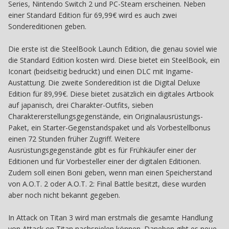
Series, Nintendo Switch 2 und PC-Steam erscheinen. Neben
einer Standard Edition für 69,99€ wird es auch zwei
Sondereditionen geben.
Die erste ist die SteelBook Launch Edition, die genau soviel wie
die Standard Edition kosten wird. Diese bietet ein SteelBook, ein
Iconart (beidseitig bedruckt) und einen DLC mit Ingame-
Austattung. Die zweite Sonderedition ist die Digital Deluxe
Edition für 89,99€. Diese bietet zusätzlich ein digitales Artbook
auf japanisch, drei Charakter-Outfits, sieben
Charaktererstellungsgegenstände, ein Originalausrüstungs-
Paket, ein Starter-Gegenstandspaket und als Vorbestellbonus
einen 72 Stunden früher Zugriff. Weitere
Ausrüstungsgegenstände gibt es für Frühkäufer einer der
Editionen und für Vorbesteller einer der digitalen Editionen.
Zudem soll einen Boni geben, wenn man einen Speicherstand
von A.O.T. 2 oder A.O.T. 2: Final Battle besitzt, diese wurden
aber noch nicht bekannt gegeben.
In Attack on Titan 3 wird man erstmals die gesamte Handlung
von Attack on Titan nachspielen können. Daneben gibt es neue