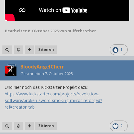
Bearbeitet
8. Oktober 2025
von sufferbrother
Zitieren
1
BloodyAngelCherr
Geschrieben
7. Oktober 2025
Und hier noch das Kickstarter Projekt dazu:
https://www.kickstarter.com/projects/revolution-
software/broken-sword-smoking-mirror-reforged?
ref=creator_tab
Zitieren
2