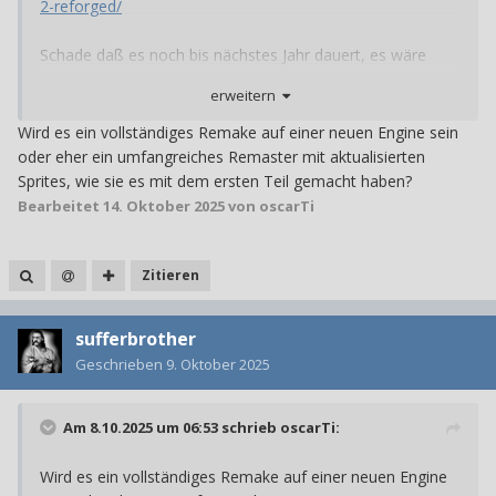
2-reforged/
Schade daß es noch bis nächstes Jahr dauert, es wäre
perfekt für die Weihnachtszeit. Ich gehe davon aus daß
erweitern
Revolution die gleiche Qualität abliefern wird wie schon
beim ersten Teil, daher werde ich wohl hochzufrieden sein
Wird es ein vollständiges Remake auf einer neuen Engine sein
wenn es denn da ist.
oder eher ein umfangreiches Remaster mit aktualisierten
Mir kommen da auch gleich ein par mögliche Trophäen in
Sprites, wie sie es mit dem ersten Teil gemacht haben?
den Sinn. Eine hätte mit einer empfindlichen Nase zu tun,
Bearbeitet
14. Oktober 2025
von oscarTi
eine andere mit einem unnützen Gegenstand, und Robert
Foster gibt's ja auch noch, mal sehen.
Und hier noch das Kickstarter Projekt dazu:
Zitieren
https://www.kickstarter.com/projects/revolution-
software/broken-sword-smoking-mirror-reforged?
sufferbrother
ref=creator_tab
Hab mir das Kickstarter-Video angeschaut
Geschrieben
9. Oktober 2025
– richtig nostalgisch! Nebenbei: Auf
robocat-de.com
bin ich
auch über ein paar coole Indie-Games gestolpert, die
denselben Stil haben. Vielleicht was für Fans von Broken
Am 8.10.2025 um 06:53 schrieb
oscarTi
:
Sword.
Wird es ein vollständiges Remake auf einer neuen Engine