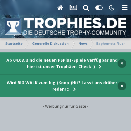
Startseite
Generelle Diskussion
News
Baphomets Fluch 2: 
Ab 04.08. sind die neuen PSPlus-Spiele verfügbar und
×
hier ist unser Trophäen-Check :)
Wird BIG WALK zum big (Koop-)Hit? Lasst uns drüber
×
reden! :)
- Werbung nur für Gäste -