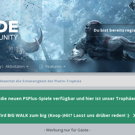
Du bist bereits reg
Aktivitäten
Features
Bewertet die Schwierigkeit der Platin-Trophäe
d die neuen PSPlus-Spiele verfügbar und hier ist unser Trophäe
ird BIG WALK zum big (Koop-)Hit? Lasst uns drüber reden! :)
- Werbung nur für Gäste -