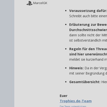
MarcelGK
Voraussetzung dafür:
Schreibt auch bitte eine
Erläuterung zur Bewe
Durchschnittsschwier
dann sollte nicht der M
ist selbstverständlich m
Regeln für den Threa
sind hier unerwünsch
meldet sie kurzerhand mi
Hinweis:
Da in der Ver
mit seiner Begründung da
Gesamtübersicht:
Hier
Euer
Trophies.de-Team
Das Team unterstützen