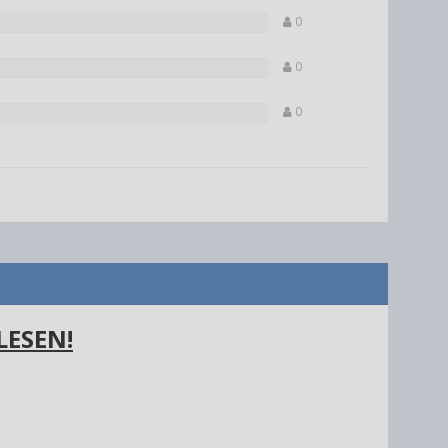
0
0
0
LESEN!