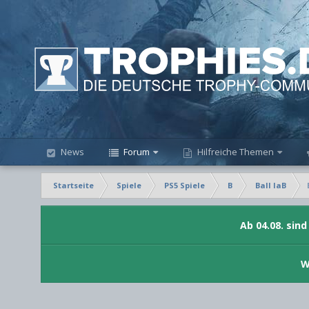
News
Forum
Hilfreiche Themen
Startseite
Spiele
PS5 Spiele
B
Ball laB
Ab 04.08. sin
W