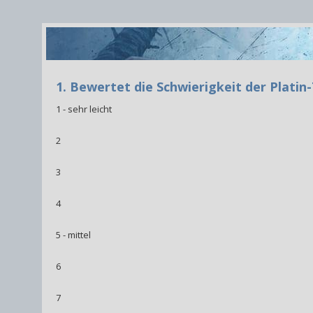
1. Bewertet die Schwierigkeit der Platin
1 - sehr leicht
2
3
4
5 - mittel
6
7