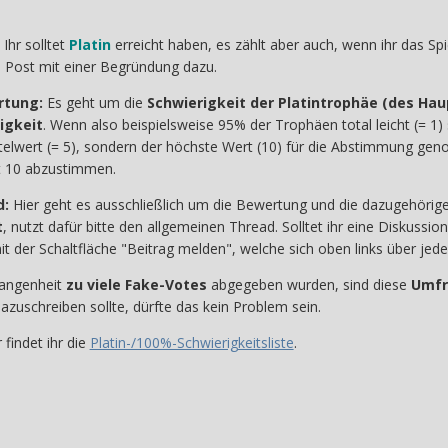
Ihr solltet
Platin
erreicht haben, es zählt aber auch, wenn ihr das Spi
n Post mit einer Begründung dazu.
rtung:
Es geht um die
Schwierigkeit der Platintrophäe (des Haup
igkeit
. Wenn also beispielsweise 95% der Trophäen total leicht (= 1)
ittelwert (= 5), sondern der höchste Wert (10) für die Abstimmung ge
it 10 abzustimmen.
d:
Hier geht es ausschließlich um die Bewertung und die dazugehöri
t
, nutzt dafür bitte den allgemeinen Thread. Solltet ihr eine Diskussi
t der Schaltfläche "Beitrag melden", welche sich oben links über jed
gangenheit
zu viele Fake-Votes
abgegeben wurden, sind diese
Umfr
zuschreiben sollte, dürfte das kein Problem sein.
 findet ihr die
Platin-/100%-Schwierigkeitsliste
.