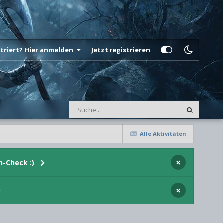
istriert? Hier anmelden
Jetzt registrieren
Alle Aktivitäten
×
n-Check :)
×