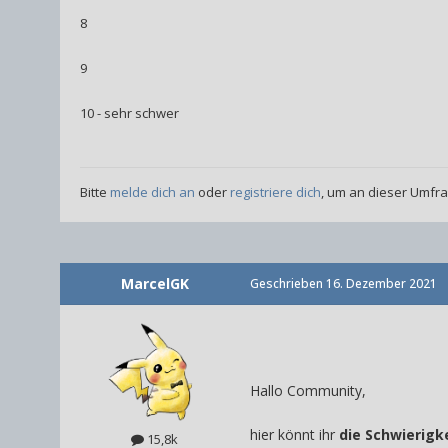
8
9
10 - sehr schwer
Bitte
melde dich an
oder
registriere dich
, um an dieser Umfr
MarcelGK
Geschrieben
16. Dezember 2021
Hallo Community,
hier könnt ihr
die Schwierigk
15,8k