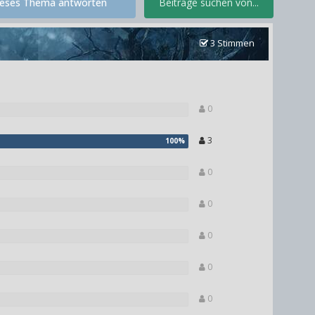
ieses Thema antworten
Beiträge suchen von...
3 Stimmen
0
3
0
0
0
0
0