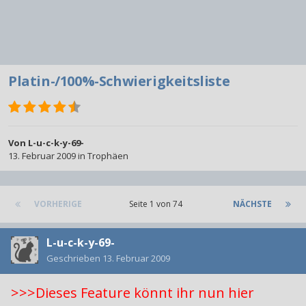
Platin-/100%-Schwierigkeitsliste
Von
L-u-c-k-y-69-
13. Februar 2009
in
Trophäen
VORHERIGE
Seite 1 von 74
NÄCHSTE
L-u-c-k-y-69-
Geschrieben
13. Februar 2009
>>>Dieses Feature könnt ihr nun hier