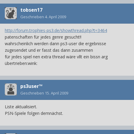
tobsen17
Geschrieben
4. April 2009
http://forum.trophies-ps3.de/showthread.php?t=3464
patenschaften für jedes genre gesucht!!
wahrscheinlich werden dann ps3-user die ergebnisse
zugesendet und er fasst das dann zusammen
für jedes spiel nen extra thread wäre vllt ein bissn arg
übertrieben:wink:
ps3user™
Geschrieben
15. April 2009
Liste aktualisiert.
PSN-Spiele folgen demnächst.