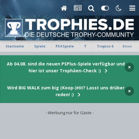
Startseite
Spiele
PS4 Spiele
T
Tropico 6
Bewertet
Ab 04.08. sind die neuen PSPlus-Spiele verfügbar und
×
hier ist unser Trophäen-Check :)
Wird BIG WALK zum big (Koop-)Hit? Lasst uns drüber
×
reden! :)
- Werbung nur für Gäste -