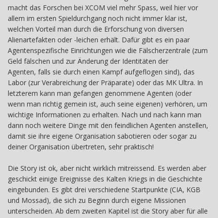
macht das Forschen bei XCOM viel mehr Spass, weil hier vor
allem im ersten Spieldurchgang noch nicht immer klar ist,
welchen Vorteil man durch die Erforschung von diversen
Alienartefakten oder -leichen erhält. Dafür gibt es ein paar
Agentenspezifische Einrichtungen wie die Fälscherzentrale (zum
Geld fälschen und zur Änderung der Identitäten der
Agenten, falls sie durch einen Kampf aufgeflogen sind), das
Labor (zur Verabreichung der Präparate) oder das MK Ultra. In
letzterem kann man gefangen genommene Agenten (oder
wenn man richtig gemein ist, auch seine eigenen) verhören, um
wichtige Informationen zu erhalten. Nach und nach kann man
dann noch weitere Dinge mit den feindlichen Agenten anstellen,
damit sie ihre eigene Organisation sabotieren oder sogar zu
deiner Organisation übertreten, sehr praktisch!
Die Story ist ok, aber nicht wirklich mitreissend. Es werden aber
geschickt einige Ereignisse des Kalten Kriegs in die Geschichte
eingebunden. Es gibt drei verschiedene Startpunkte (CIA, KGB
und Mossad), die sich zu Beginn durch eigene Missionen
unterscheiden. Ab dem zweiten Kapitel ist die Story aber für alle