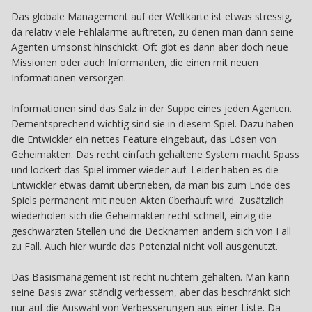
Das globale Management auf der Weltkarte ist etwas stressig,
da relativ viele Fehlalarme auftreten, zu denen man dann seine
Agenten umsonst hinschickt. Oft gibt es dann aber doch neue
Missionen oder auch Informanten, die einen mit neuen
Informationen versorgen.
Informationen sind das Salz in der Suppe eines jeden Agenten.
Dementsprechend wichtig sind sie in diesem Spiel. Dazu haben
die Entwickler ein nettes Feature eingebaut, das Lösen von
Geheimakten. Das recht einfach gehaltene System macht Spass
und lockert das Spiel immer wieder auf. Leider haben es die
Entwickler etwas damit übertrieben, da man bis zum Ende des
Spiels permanent mit neuen Akten überhäuft wird. Zusätzlich
wiederholen sich die Geheimakten recht schnell, einzig die
geschwärzten Stellen und die Decknamen ändern sich von Fall
zu Fall. Auch hier wurde das Potenzial nicht voll ausgenutzt.
Das Basismanagement ist recht nüchtern gehalten. Man kann
seine Basis zwar ständig verbessern, aber das beschränkt sich
nur auf die Auswahl von Verbesserungen aus einer Liste. Da