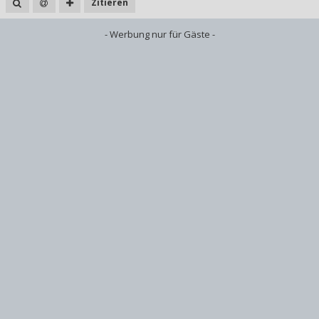
Zitieren
- Werbung nur für Gäste -