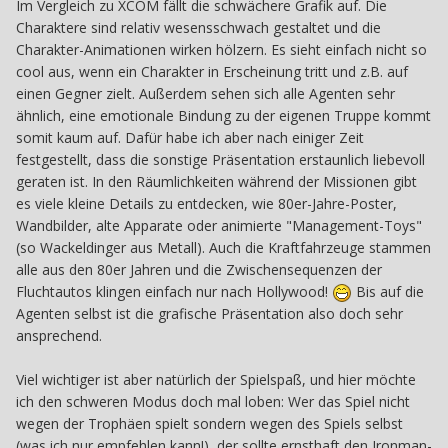
Im Vergleich zu XCOM fällt die schwächere Grafik auf. Die
Charaktere sind relativ wesensschwach gestaltet und die
Charakter-Animationen wirken hölzern. Es sieht einfach nicht so
cool aus, wenn ein Charakter in Erscheinung tritt und z.B. auf
einen Gegner zielt. Außerdem sehen sich alle Agenten sehr
ähnlich, eine emotionale Bindung zu der eigenen Truppe kommt
somit kaum auf. Dafür habe ich aber nach einiger Zeit
festgestellt, dass die sonstige Präsentation erstaunlich liebevoll
geraten ist. In den Räumlichkeiten während der Missionen gibt
es viele kleine Details zu entdecken, wie 80er-Jahre-Poster,
Wandbilder, alte Apparate oder animierte "Management-Toys"
(so Wackeldinger aus Metall). Auch die Kraftfahrzeuge stammen
alle aus den 80er Jahren und die Zwischensequenzen der
Fluchtautos klingen einfach nur nach Hollywood!
Bis auf die
Agenten selbst ist die grafische Präsentation also doch sehr
ansprechend.
Viel wichtiger ist aber natürlich der Spielspaß, und hier möchte
ich den schweren Modus doch mal loben: Wer das Spiel nicht
wegen der Trophäen spielt sondern wegen des Spiels selbst
(was ich nur empfehlen kann!), der sollte ernsthaft den Ironman-