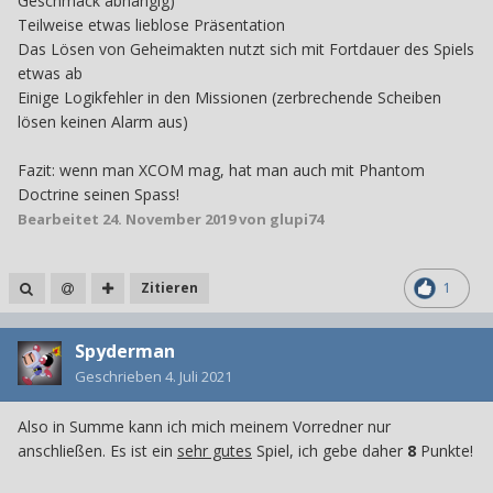
Geschmack abhängig)
Teilweise etwas lieblose Präsentation
Das Lösen von Geheimakten nutzt sich mit Fortdauer des Spiels
etwas ab
Einige Logikfehler in den Missionen (zerbrechende Scheiben
lösen keinen Alarm aus)
Fazit: wenn man XCOM mag, hat man auch mit Phantom
Doctrine seinen Spass!
Bearbeitet
24. November 2019
von glupi74
Zitieren
1
Spyderman
Geschrieben
4. Juli 2021
Also in Summe kann ich mich meinem Vorredner nur
anschließen. Es ist ein
sehr gutes
Spiel, ich gebe daher
8
Punkte!