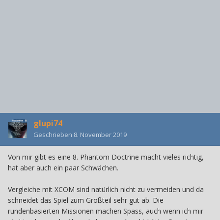
glupi74
Geschrieben
8. November 2019
Von mir gibt es eine 8. Phantom Doctrine macht vieles richtig,
hat aber auch ein paar Schwächen.
Vergleiche mit XCOM sind natürlich nicht zu vermeiden und da
schneidet das Spiel zum Großteil sehr gut ab. Die
rundenbasierten Missionen machen Spass, auch wenn ich mir