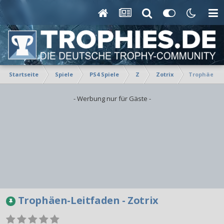
Startseite
Spiele
PS4 Spiele
Z
Zotrix
Trophäen-Le
- Werbung nur für Gäste -
Trophäen-Leitfaden - Zotrix