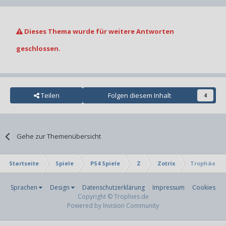
Dieses Thema wurde für weitere Antworten
geschlossen.
Teilen
Folgen diesem Inhalt
4
Gehe zur Themenübersicht
Startseite
Spiele
PS4 Spiele
Z
Zotrix
Trophäen-Le
Sprachen
Design
Datenschutzerklärung
Impressum
Cookies
Copyright © Trophies.de
Powered by Invision Community