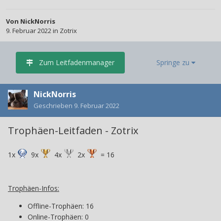
Von
NickNorris
9. Februar 2022
in
Zotrix
Zum Leitfadenmanager
Springe zu
NickNorris
Geschrieben
9. Februar 2022
Trophäen-Leitfaden - Zotrix
1x
9x
4x
2x
= 16
Trophäen-Infos:
Offline-Trophäen: 16
Online-Trophäen: 0