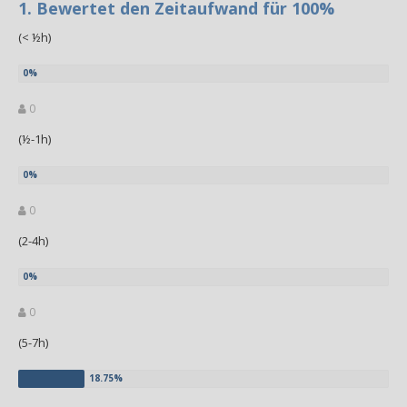
1. Bewertet den Zeitaufwand für 100%
(< ½h)
0
(½-1h)
0
(2-4h)
0
(5-7h)