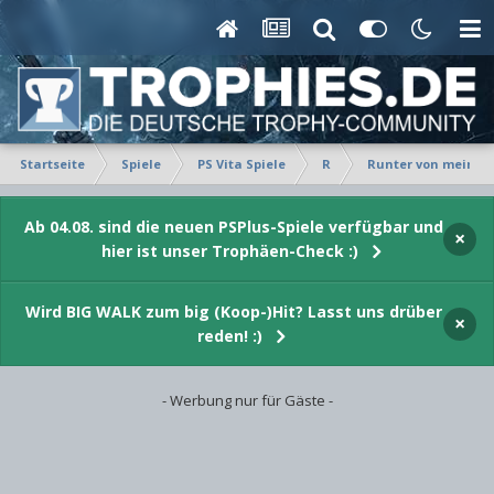
Startseite
Spiele
PS Vita Spiele
R
Runter von meinem
Ab 04.08. sind die neuen PSPlus-Spiele verfügbar und
×
hier ist unser Trophäen-Check :)
Wird BIG WALK zum big (Koop-)Hit? Lasst uns drüber
×
reden! :)
- Werbung nur für Gäste -