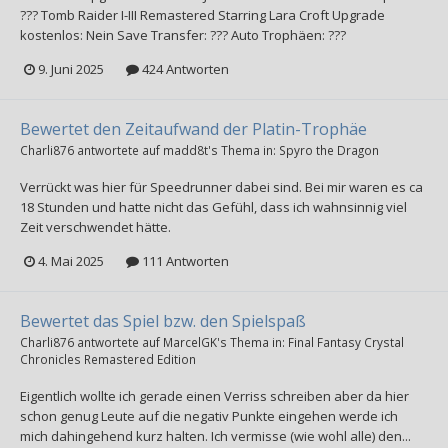
??? Tomb Raider I-III Remastered Starring Lara Croft Upgrade
kostenlos: Nein Save Transfer: ??? Auto Trophäen: ???
9. Juni 2025
424 Antworten
Bewertet den Zeitaufwand der Platin-Trophäe
Charli876
antwortete auf
madd8t
's Thema in:
Spyro the Dragon
Verrückt was hier für Speedrunner dabei sind. Bei mir waren es ca
18 Stunden und hatte nicht das Gefühl, dass ich wahnsinnig viel
Zeit verschwendet hätte.
4. Mai 2025
111 Antworten
Bewertet das Spiel bzw. den Spielspaß
Charli876
antwortete auf
MarcelGK
's Thema in:
Final Fantasy Crystal
Chronicles Remastered Edition
Eigentlich wollte ich gerade einen Verriss schreiben aber da hier
schon genug Leute auf die negativ Punkte eingehen werde ich
mich dahingehend kurz halten. Ich vermisse (wie wohl alle) den...