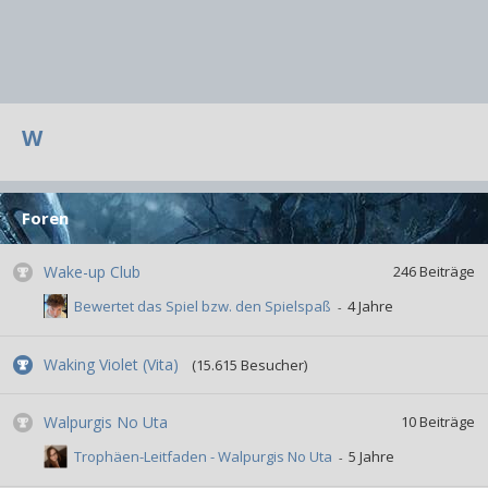
W
Foren
Wake-up Club
246
Beiträge
Bewertet das Spiel bzw. den Spielspaß
Waking Violet (Vita)
(15.615 Besucher)
Walpurgis No Uta
10
Beiträge
Trophäen-Leitfaden - Walpurgis No Uta