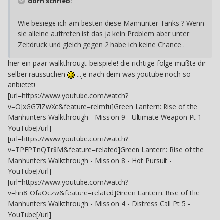
dorn schrieb:
Wie besiege ich am besten diese Manhunter Tanks ? Wenn
sie alleine auftreten ist das ja kein Problem aber unter
Zeitdruck und gleich gegen 2 habe ich keine Chance .
hier ein paar walkthrougt-beispiele! die richtige folge mußte dir
selber raussuchen
...je nach dem was youtube noch so
anbietet!
[url=https://www.youtube.com/watch?
v=OJxGG7lZwXc&feature=relmfu]‪Green Lantern: Rise of the
YouTube[/url]
[url=https://www.youtube.com/watch?
v=TPEPTnQTr8M&feature=related]‪Green Lantern: Rise of the
YouTube[/url]
[url=https://www.youtube.com/watch?
v=hn8_OfaOczw&feature=related]‪Green Lantern: Rise of the
YouTube[/url]