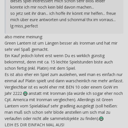
dieses spiel interessiert mich schon sehr bloß leider
konnte ich mir noch kein bild davon machen...
so jetz seit ihr dran... ich hoffe ihr könnt mir helfen... freue
mich über eure antworten und schonmal thx im vorraus...
lg miss_perfect
also meine meinung:
Green Lantern ist um Längen besser als Ironman und hat mir
sehr viel Spaß gemacht.
Ein Kauf jedoch lohnt erst wenn Du es wirklich günstig
bekommst, denn mit ca. 15 leichte Spielstunden biste auch
schon fertig (inkl. Platin) mit dem Spiel.
Es ist also eher ein Spiel zum ausleihen, weil man es einfach nur
einmal auf Platin spielt und dann warscheinlich nie mehr anfässt.
Vergleichbar ist es wohl eher mit BEN 10 oder einem GoW im
Jahr 2222
anstatt mit Ironman (da würde ich sogar eher noch
Cpt. America mit Ironman vergleichen). Allerdings ist Green
Lantern vom Spielablauf sehr gradlinig ausgelegt (soll heißen:
man muß sich schon sehr blöde anstellen um sich mal zu
verlaufen oder nicht alle sammelobjekte zu finden).
LEIH ES DIR EINFACH MAL AUS!