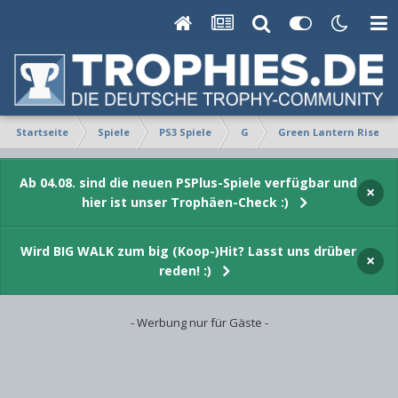
Startseite
Spiele
PS3 Spiele
G
Green Lantern Rise of
Ab 04.08. sind die neuen PSPlus-Spiele verfügbar und
×
hier ist unser Trophäen-Check :)
Wird BIG WALK zum big (Koop-)Hit? Lasst uns drüber
×
reden! :)
- Werbung nur für Gäste -