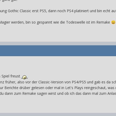
ng Gothic Classic erst PS5, dann noch PS4 platiniert und bin echt a
v Magier werden, bin so gespannt wie die Todeswelle ist im Remake
😄
 Spiel freust
z früher, also vor der Classic-Version von PS4/PS5 und gab es da sch
ur Berichte drüber gelesen oder mal in Let's Plays reingeschaut, was
s du dann zum Remake sagen wirst und ob ich das dann mal zum Anla