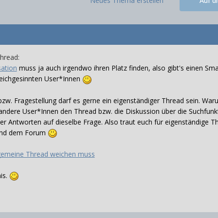
Neues Thema erstellen
Auf d
Thread:
sation
muss ja auch irgendwo ihren Platz finden, also gibt's einen Sma
eichgesinnten User*Innen
w. Fragestellung darf es gerne ein eigenständiger Thread sein. War
andere User*Innen den Thread bzw. die Diskussion über die Suchfunkt
ler Antworten auf dieselbe Frage. Also traut euch für eigenständige T
und dem Forum
gemeine Thread weichen muss
is.