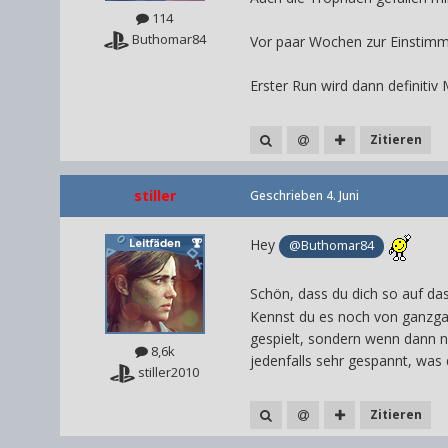
114
Buthomar84
Vor paar Wochen zur Einstimmu
Erster Run wird dann definiti
Zitieren
stiller
Geschrieben
4. Juni
Hey
@Buthomar84
Schön, dass du dich so auf das
Kennst du es noch von ganzgan
gespielt, sondern wenn dann n
8,6k
jedenfalls sehr gespannt, wa
stiller2010
Zitieren