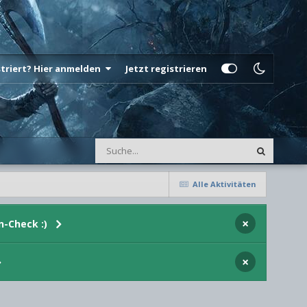
istriert? Hier anmelden
Jetzt registrieren
Alle Aktivitäten
×
n-Check :)
×