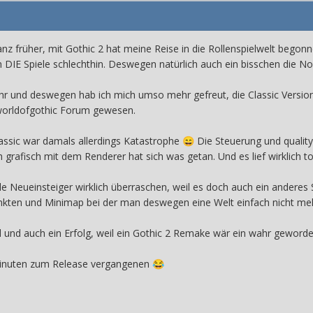
anz früher, mit Gothic 2 hat meine Reise in die Rollenspielwelt begon
DIE Spiele schlechthin. Deswegen natürlich auch ein bisschen die Nos
hr und deswegen hab ich mich umso mehr gefreut, die Classic Version 
worldofgothic Forum gewesen.
ssic war damals allerdings Katastrophe
Die Steuerung und quality o
😄
h grafisch mit dem Renderer hat sich was getan. Und es lief wirklich t
Neueinsteiger wirklich überraschen, weil es doch auch ein anderes S
kten und Minimap bei der man deswegen eine Welt einfach nicht mehr 
ird und auch ein Erfolg, weil ein Gothic 2 Remake wär ein wahr gewor
inuten zum Release vergangenen
😂