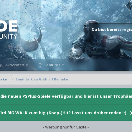
Du bist bereits reg
Aktivitäten
Features
make
Smalltalk zu Gothic 1 Remake
d die neuen PSPlus-Spiele verfügbar und hier ist unser Trophäe
ird BIG WALK zum big (Koop-)Hit? Lasst uns drüber reden! :)
- Werbung nur für Gäste -