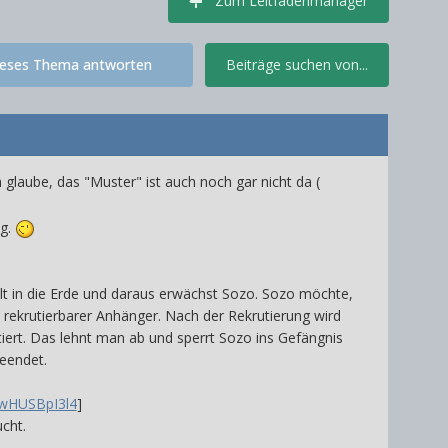
Zum Leitfadenmanager
ieses Thema antworten
Beiträge suchen von...
 glaube, das "Muster" ist auch noch gar nicht da (
ng.
ult in die Erde und daraus erwächst Sozo. Sozo möchte,
nd rekrutierbarer Anhänger. Nach der Rekrutierung wird
tiert. Das lehnt man ab und sperrt Sozo ins Gefängnis
beendet.
cwHUSBpI3l4
]
cht.