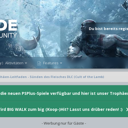
Du bist bereits reg
Aktivitäten
Features
häen-Leitfaden - Sünden des Fleisches DLC (Cult of the Lamb)
d die neuen PSPlus-Spiele verfügbar und hier ist unser Trophäe
ird BIG WALK zum big (Koop-)Hit? Lasst uns drüber reden! :)
- Werbung nur für Gäste -