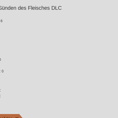
 Sünden des Fleisches DLC
 6
0
 0
t
t