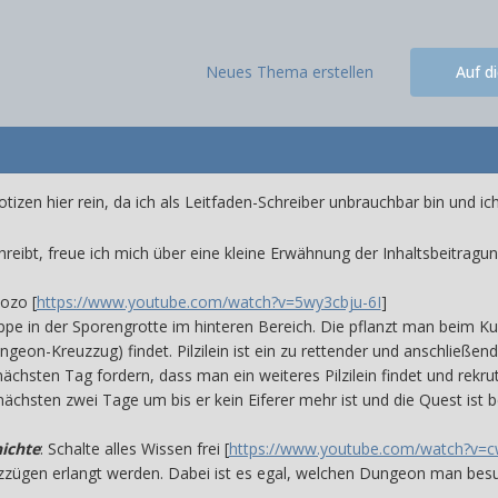
Neues Thema erstellen
Auf d
izen hier rein, da ich als Leitfaden-Schreiber unbrauchbar bin und ich
eibt, freue ich mich über eine kleine Erwähnung der Inhaltsbeitragu
Sozo [
https://www.youtube.com/watch?v=5wy3cbju-6I
]
appe in der Sporengrotte im hinteren Bereich. Die pflanzt man beim K
ungeon-Kreuzzug) findet. Pilzilein ist ein zu rettender und anschließe
nächsten Tag fordern, dass man ein weiteres Pilzilein findet und rekru
 nächsten zwei Tage um bis er kein Eiferer mehr ist und die Quest ist 
ichte
: Schalte alles Wissen frei [
https://www.youtube.com/watch?v=
zzügen erlangt werden. Dabei ist es egal, welchen Dungeon man besu