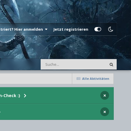
istriert? Hier anmelden
Jetzt registrieren
Alle Aktivitäten
×
n-Check :)
×