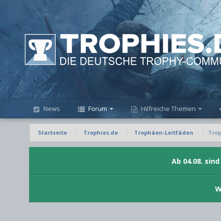
News
Forum
Hilfreiche Themen
Startseite
Trophies.de
Trophäen-Leitfäden
Trop
Ab 04.08. sin
W