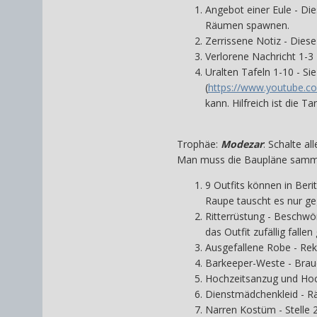
Angebot einer Eule - Die
Räumen spawnen.
Zerrissene Notiz - Dies
Verlorene Nachricht 1-3 
Uralten Tafeln 1-10 - S
(
https://www.youtube.
kann. Hilfreich ist die 
Trophäe:
Modezar
: Schalte all
Man muss die Baupläne sammeln
9 Outfits können in Ber
Raupe tauscht es nur ge
Ritterrüstung - Beschw
das Outfit zufällig fallen
Ausgefallene Robe - Rek
Barkeeper-Weste - Braue
Hochzeitsanzug und Hochz
Dienstmädchenkleid - 
Narren Kostüm - Stelle 2