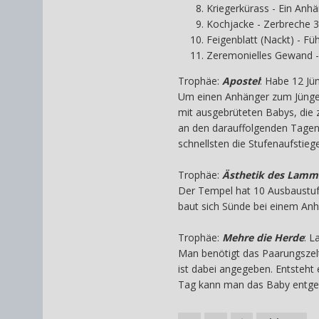
Kriegerkürass - Ein Anhä
Kochjacke - Zerbreche 3
Feigenblatt (Nackt) - Füh
Zeremonielles Gewand - 
Trophäe:
Apostel
: Habe 12 Jü
Um einen Anhänger zum Jünger
mit ausgebrüteten Babys, die
an den darauffolgenden Tagen 
schnellsten die Stufenaufstieg
Trophäe:
Ästhetik des Lamm
Der Tempel hat 10 Ausbaustuf
baut sich Sünde bei einem Anh
Trophäe:
Mehre die Herde
: L
Man benötigt das Paarungszelt
ist dabei angegeben. Entsteht 
Tag kann man das Baby entg