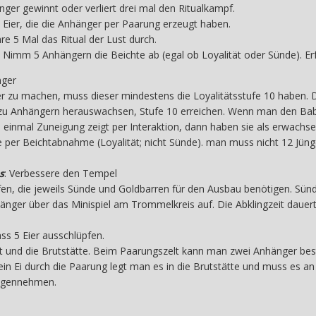
nger gewinnt oder verliert drei mal den Ritualkampf.
 Eier, die die Anhänger per Paarung erzeugt haben.
re 5 Mal das Ritual der Lust durch.
Nimm 5 Anhängern die Beichte ab (egal ob Loyalität oder Sünde). Erf
nger
 zu machen, muss dieser mindestens die Loyalitätsstufe 10 haben. 
 zu Anhängern herauswachsen, Stufe 10 erreichen. Wenn man den Ba
einmal Zuneigung zeigt per Interaktion, dann haben sie als erwachs
e per Beichtabnahme (Loyalität; nicht Sünde). man muss nicht 12 Jüng
s
: Verbessere den Tempel
en, die jeweils Sünde und Goldbarren für den Ausbau benötigen. Sü
änger über das Minispiel am Trommelkreis auf. Die Abklingzeit dauer
ass 5 Eier ausschlüpfen.
 und die Brutstätte. Beim Paarungszelt kann man zwei Anhänger best
ein Ei durch die Paarung legt man es in die Brutstätte und muss es an
egennehmen.