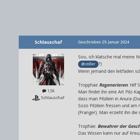
Schlauschaf
Geschrieben
29. Januar 2024
Soo, ich klatsche mal meine Not
?)
@stiller
Wenn jemand den leitfaden schr
Tropphäe
Regenerieren
: Hilf 
1,5k
Man findet ihn eine Art Pilz-K
Schlauschaf
dass man Pilzilein in Anura (D
Sozo Pilzilein fressen und am 
(Pranger). Man erzieht ihn die
Trophäe:
Bewahrer der Gesch
Das Wissen kann nur auf Kreu