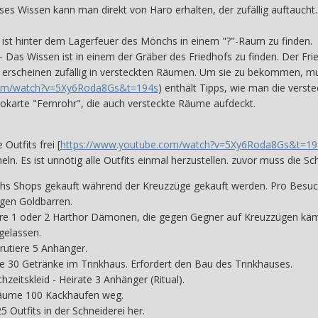
ses Wissen kann man direkt von Haro erhalten, der zufällig auftaucht
e ist hinter dem Lagerfeuer des Mönchs in einem "?"-Raum zu finden.
- Das Wissen ist in einem der Gräber des Friedhofs zu finden. Der Frie
ie erscheinen zufällig in versteckten Räumen. Um sie zu bekommen, m
com/watch?v=5Xy6Roda8Gs&t=194s
) enthält Tipps, wie man die vers
Tarokarte "Fernrohr", die auch versteckte Räume aufdeckt.
e Outfits frei [
https://www.youtube.com/watch?v=5Xy6Roda8Gs&t=19
. Es ist unnötig alle Outfits einmal herzustellen. zuvor muss die Sc
iths Shops gekauft während der Kreuzzüge gekauft werden. Pro Besuch 
gen Goldbarren.
öre 1 oder 2 Harthor Dämonen, die gegen Gegner auf Kreuzzügen käm
 gelassen.
rutiere 5 Anhänger.
 30 Getränke im Trinkhaus. Erfordert den Bau des Trinkhauses.
eitskleid - Heirate 3 Anhänger (Ritual).
Räume 100 Kackhaufen weg.
5 Outfits in der Schneiderei her.