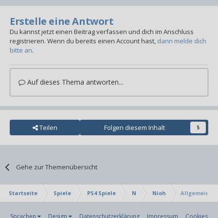
Erstelle eine Antwort
Du kannst jetzt einen Beitrag verfassen und dich im Anschluss
registrieren. Wenn du bereits einen Account hast,
dann melde dich
bitte an
.
Auf dieses Thema antworten...
Teilen
Folgen diesem Inhalt
5
Gehe zur Themenübersicht
Startseite
Spiele
PS4 Spiele
N
Nioh
Allgemeiner
Sprachen
Design
Datenschutzerklärung
Impressum
Cookies