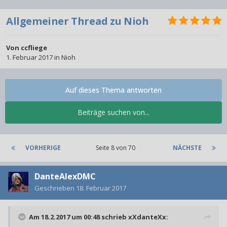
Allgemeiner Thread zu Nioh
Von
ccfliege
1. Februar 2017
in
Nioh
Auf dieses Thema antworten
Beiträge suchen von...
VORHERIGE
Seite 8 von 70
NÄCHSTE
DanteAlexDMC
Geschrieben
18. Februar 2017
Am 18.2.2017 um 00:48 schrieb
xXdanteXx
: