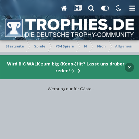
Startseite
Spiele
PS4 Spiele
N
Nioh
Allgemeiner
Wird BIG WALK zum big (Koop-)Hit? Lasst uns drüber
×
reden! :)
- Werbung nur für Gäste -