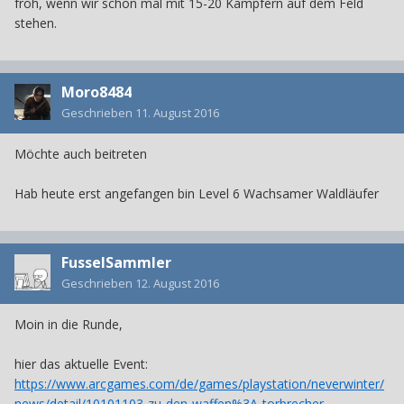
froh, wenn wir schon mal mit 15-20 Kämpfern auf dem Feld
stehen.
Moro8484
Geschrieben
11. August 2016
Möchte auch beitreten
Hab heute erst angefangen bin Level 6 Wachsamer Waldläufer
FusselSammler
Geschrieben
12. August 2016
Moin in die Runde,
hier das aktuelle Event:
https://www.arcgames.com/de/games/playstation/neverwinter/
news/detail/10101103-zu-den-waffen%3A-torbrecher