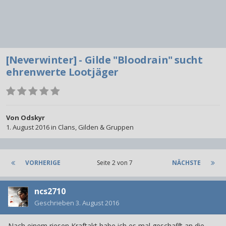
[Neverwinter] - Gilde "Bloodrain" sucht
ehrenwerte Lootjäger
Von
Odskyr
1. August 2016
in
Clans, Gilden & Gruppen
VORHERIGE
Seite 2 von 7
NÄCHSTE
ncs2710
Geschrieben
3. August 2016
Nach einem riesen Kraftakt habe ich es mal geschafft an die