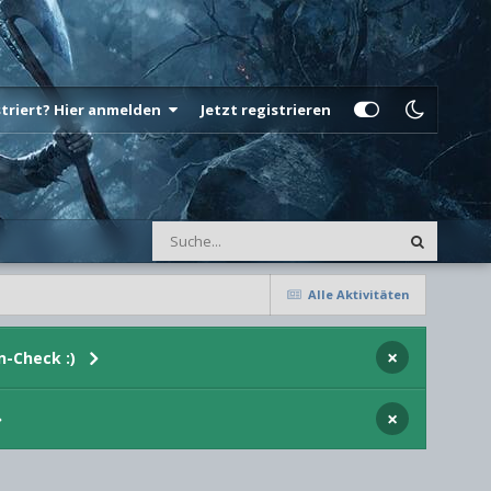
istriert? Hier anmelden
Jetzt registrieren
Alle Aktivitäten
×
n-Check :)
×