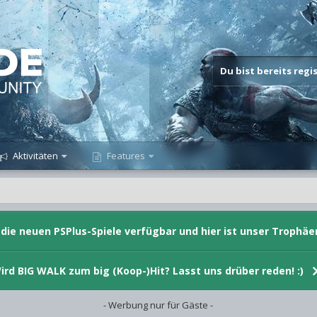
Du bist bereits reg
Aktivitäten
Features
d die neuen PSPlus-Spiele verfügbar und hier ist unser Trophäe
ird BIG WALK zum big (Koop-)Hit? Lasst uns drüber reden! :)
- Werbung nur für Gäste -