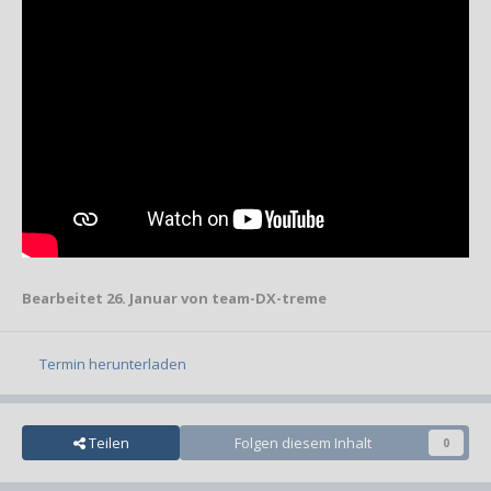
Bearbeitet
26. Januar
von team-DX-treme
Termin herunterladen
Teilen
Folgen diesem Inhalt
0