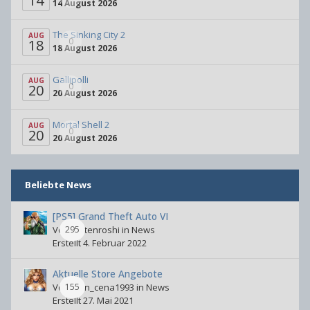
14
14 August 2026
The Sinking City 2
AUG
0
18
18 August 2026
Gallipolli
AUG
0
20
20 August 2026
Mortal Shell 2
AUG
0
20
20 August 2026
Beliebte News
[PS5] Grand Theft Auto VI
Von
295
Mutenroshi
in News
Erstellt
4. Februar 2022
Aktuelle Store Angebote
Von
155
john_cena1993
in News
Erstellt
27. Mai 2021