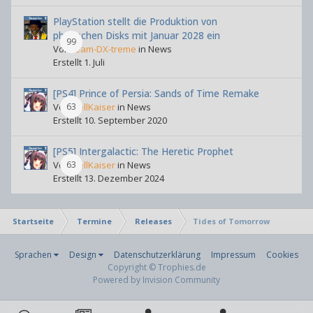
PlayStation stellt die Produktion von
physischen Disks mit Januar 2028 ein
99
Von
team-DX-treme
in News
Erstellt
1. Juli
[PS4] Prince of Persia: Sands of Time Remake
Von
63
HellKaiser
in News
Erstellt
10. September 2020
[PS5] Intergalactic: The Heretic Prophet
Von
63
HellKaiser
in News
Erstellt
13. Dezember 2024
Startseite
Termine
Releases
Tides of Tomorrow
Sprachen
Design
Datenschutzerklärung
Impressum
Cookies
Copyright © Trophies.de
Powered by Invision Community