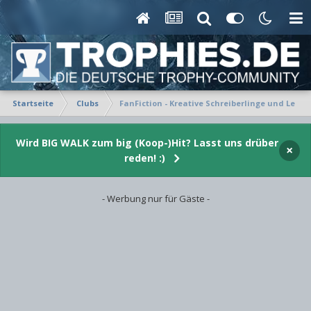
Startseite
Clubs
FanFiction - Kreative Schreiberlinge und Leseb
Wird BIG WALK zum big (Koop-)Hit? Lasst uns drüber
×
reden! :)
- Werbung nur für Gäste -