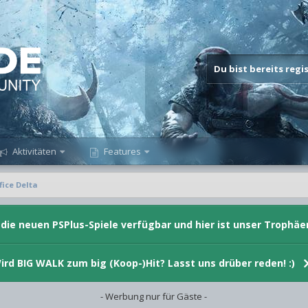
Du bist bereits reg
Aktivitäten
Features
fice Delta
d die neuen PSPlus-Spiele verfügbar und hier ist unser Trophäe
ird BIG WALK zum big (Koop-)Hit? Lasst uns drüber reden! :)
- Werbung nur für Gäste -