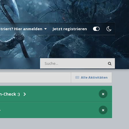
istriert? Hier anmelden
Jetzt registrieren
Alle Aktivitäten
×
n-Check :)
×