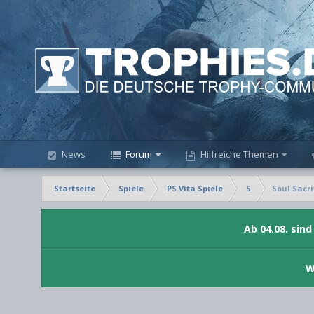
News
Forum
Hilfreiche Themen
Startseite
Spiele
PS Vita Spiele
S
Soul Sacri
Ab 04.08. sin
W