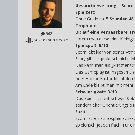
Gesamtbewertung – Scorn 
Spielzeit:
Ohne Guide ca.
5 Stunden 45
Trophäen:
Bis auf
eine verpassbare T
962
sofern man diese eine Kleinigk
KevinStormBreake
Spielspaß: 5/10
Scorn lebt klar von seiner Atm
Story gibt es praktisch nicht
Das kann man als „künstlerisch
Das Gameplay ist insgesamt seh
oder Horror-Faktor bleibt deut
Am Ende bleibt man mit mehr F
Schwierigkeit: 3/10
Das Spiel ist nicht schwer. So
sondern eher Orientierungslosi
Fazit:
Scorn ist ein atmosphärisches,
spielerisch jedoch flach. Für 