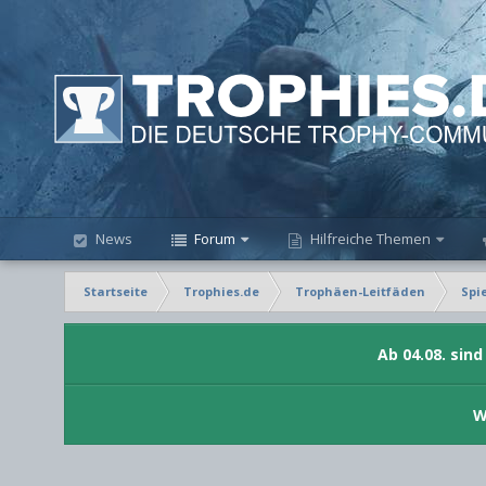
News
Forum
Hilfreiche Themen
Startseite
Trophies.de
Trophäen-Leitfäden
Spi
Ab 04.08. sin
W