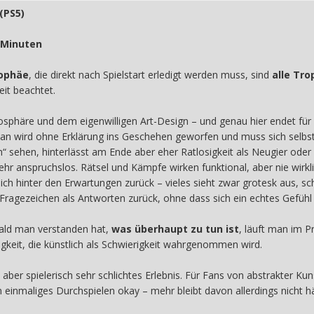
(PS5)
 Minuten
rophäe
, die direkt nach Spielstart erledigt werden muss, sind
alle Tro
eit beachtet.
osphäre und dem eigenwilligen Art-Design – und genau hier endet für
. Man wird ohne Erklärung ins Geschehen geworfen und muss sich sel
“ sehen, hinterlässt am Ende aber eher Ratlosigkeit als Neugier ode
r anspruchslos. Rätsel und Kämpfe wirken funktional, aber nie wirkli
lich hinter den Erwartungen zurück – vieles sieht zwar grotesk aus, sc
ragezeichen als Antworten zurück, ohne dass sich ein echtes Gefühl v
bald man verstanden hat,
was überhaupt zu tun ist
, läuft man im Pr
gkeit, die künstlich als Schwierigkeit wahrgenommen wird.
 aber spielerisch sehr schlichtes Erlebnis. Für Fans von abstrakter K
ein einmaliges Durchspielen okay – mehr bleibt davon allerdings nicht 