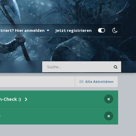
istriert? Hier anmelden
Jetzt registrieren
Alle Aktivitäten
×
n-Check :)
×