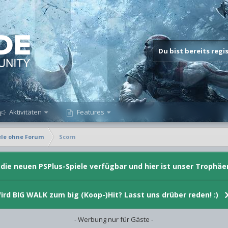
Du bist bereits reg
Aktivitäten
Features
ele ohne Forum
Scorn
d die neuen PSPlus-Spiele verfügbar und hier ist unser Trophäe
ird BIG WALK zum big (Koop-)Hit? Lasst uns drüber reden! :)
- Werbung nur für Gäste -