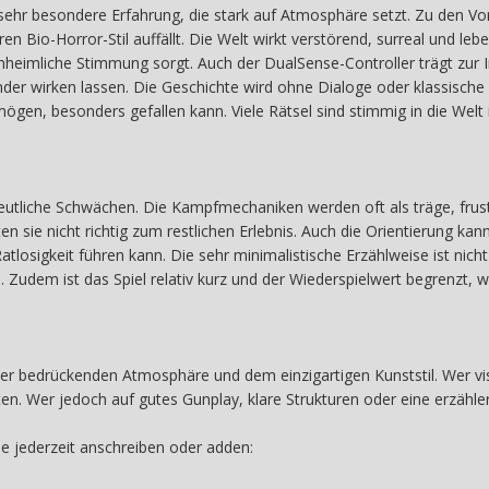
 sehr besondere Erfahrung, die stark auf Atmosphäre setzt. Zu den Vo
ren Bio-Horror-Stil auffällt. Die Welt wirkt verstörend, surreal und 
nheimliche Stimmung sorgt. Auch der DualSense-Controller trägt zur I
r wirken lassen. Die Geschichte wird ohne Dialoge oder klassische Er
ögen, besonders gefallen kann. Viele Rätsel sind stimmig in die Welt
deutliche Schwächen. Die Kampfmechaniken werden oft als träge, frus
n sie nicht richtig zum restlichen Erlebnis. Auch die Orientierung ka
tlosigkeit führen kann. Die sehr minimalistische Erzählweise ist nicht
Zudem ist das Spiel relativ kurz und der Wiederspielwert begrenzt,
er bedrückenden Atmosphäre und dem einzigartigen Kunststil. Wer vis
n. Wer jedoch auf gutes Gunplay, klare Strukturen oder eine erzähler
ne jederzeit anschreiben oder adden: