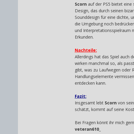
Scorn
auf der PS5 bietet eine
Design, das durch seinen bizar
Sounddesign für eine dichte, u
die Umgebung noch bedrückende
und Interpretationsspielraum m
Erkunden.
Nachteile:
Allerdings hat das Spiel auch 
wirken manchmal so, als passte
gibt, was zu Laufwegen oder Ra
Handlungselemente vermissen. 
entdecken kann.
Fazit:
Insgesamt lebt
Scorn
von sein
schätzt, kommt auf seine Koste
Bei Fragen könnt ihr mich ger
veteran610_