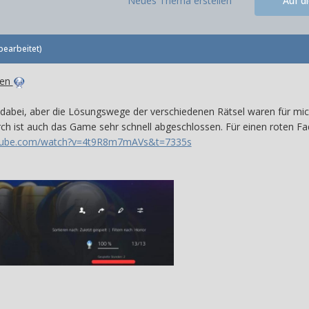
Neues Thema erstellen
Auf d
bearbeitet)
ten
es dabei, aber die Lösungswege der verschiedenen Rätsel waren für m
 ist auch das Game sehr schnell abgeschlossen. Für einen roten Fa
utube.com/watch?v=4t9R8m7mAVs&t=7335s