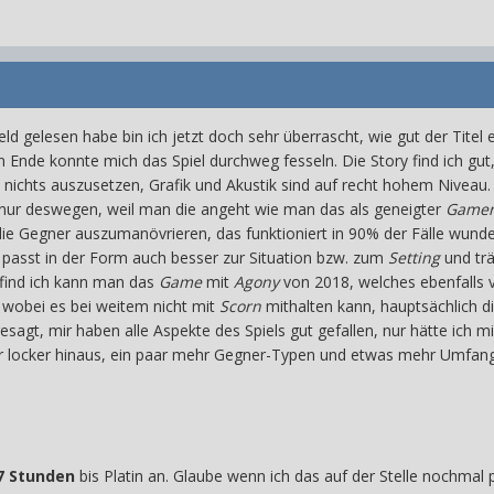
rfeld gelesen habe bin ich jetzt doch sehr überrascht, wie gut der Titel
 Ende konnte mich das Spiel durchweg fesseln. Die Story find ich gut, 
ut nichts auszusetzen, Grafik und Akustik sind auf recht hohem Niveau
nur deswegen, weil man die angeht wie man das als geneigter
Game
ie Gegner auszumanövrieren, das funktioniert in 90% der Fälle wund
 passt in der Form auch besser zur Situation bzw. zum
Setting
und trä
 find ich kann man das
Game
mit
Agony
von 2018, welches ebenfalls vi
, wobei es bei weitem nicht mit
Scorn
mithalten kann, hauptsächlich d
esagt,
mir haben alle Aspekte des Spiels gut gefallen, nur hätte ic
war locker hinaus, ein paar mehr Gegner-Typen und etwas mehr Umfa
7 Stunden
bis Platin an. Glaube wenn ich das auf der Stelle nochmal p