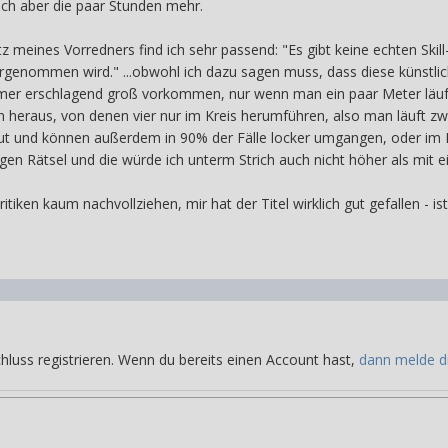
ch aber die paar Stunden mehr.
tz meines Vorredners find ich sehr passend: "Es gibt keine echten Skil
hrgenommen wird." ...obwohl ich dazu sagen muss, dass diese künstlich
er erschlagend groß vorkommen, nur wenn man ein paar Meter läuft me
heraus, von denen vier nur im Kreis herumführen, also man läuft zwan
ut und können außerdem in 90% der Fälle locker umgangen, oder im Not
gen Rätsel und die würde ich unterm Strich auch nicht höher als mit e
Kritiken kaum nachvollziehen, mir hat der Titel wirklich gut gefallen - is
hluss registrieren. Wenn du bereits einen Account hast,
dann melde di