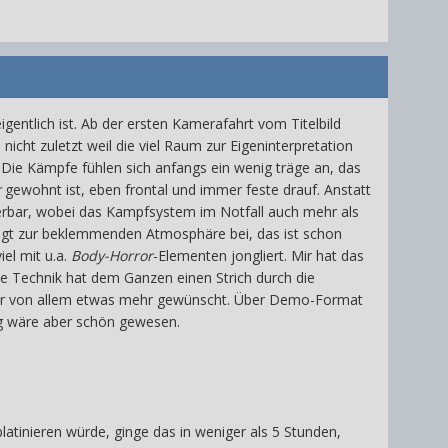
 eigentlich ist. Ab der ersten Kamerafahrt vom Titelbild
nicht zuletzt weil die viel Raum zur Eigeninterpretation
. Die Kämpfe fühlen sich anfangs ein wenig träge an, das
r
gewohnt ist, eben frontal und immer feste drauf. Anstatt
erbar, wobei das Kampfsystem im Notfall auch mehr als
gt zur beklemmenden Atmosphäre bei, das ist schon
el mit u.a.
Body-Horror
-Elementen jongliert. Mir hat das
ie Technik hat dem Ganzen einen Strich durch die
h mir von allem etwas mehr gewünscht. Über Demo-Format
ng wäre aber schön gewesen.
latinieren würde, ginge das in weniger als 5 Stunden,