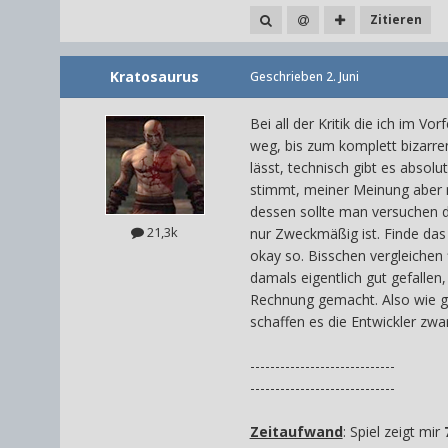
Zitieren
Kratosaurus
Geschrieben
2. Juni
Bei all der Kritik die ich im Vo
weg, bis zum komplett bizarren
lässt, technisch gibt es absol
stimmt, meiner Meinung aber 
dessen sollte man versuchen d
21,3k
nur Zweckmäßig ist. Finde das
okay so. Bisschen vergleichen
damals eigentlich gut gefallen
Rechnung gemacht. Also wie g
schaffen es die Entwickler z
-----------------------------
-----------------------------
Zeitaufwand
: Spiel zeigt mir