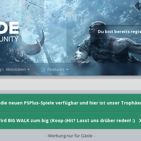
Du bist bereits reg
Aktivitäten
Features
d die neuen PSPlus-Spiele verfügbar und hier ist unser Trophäe
ird BIG WALK zum big (Koop-)Hit? Lasst uns drüber reden! :)
- Werbung nur für Gäste -