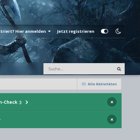
istriert? Hier anmelden
Jetzt registrieren
Alle Aktivitäten
×
n-Check :)
×