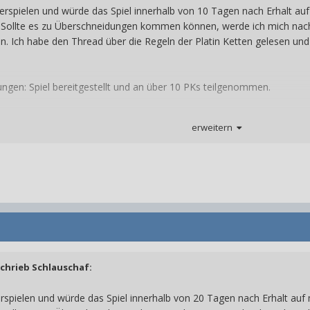
 erspielen und würd
e das Spiel innerhalb von 10 Tagen nach Erhalt au
n. Sollte es zu Überschneidungen kommen könne
n, werde ich mich nach
zen. Ich habe den Thread über die Reg
eln der Platin Ketten gelesen und
ungen: Spiel bereitgestellt und an über 10 PKs teilgenommen.
chspielen wollen
erweitern
schrieb
Schlauschaf
:
erspielen und würde das Spiel innerhalb von 20 Tagen nach Erhalt auf