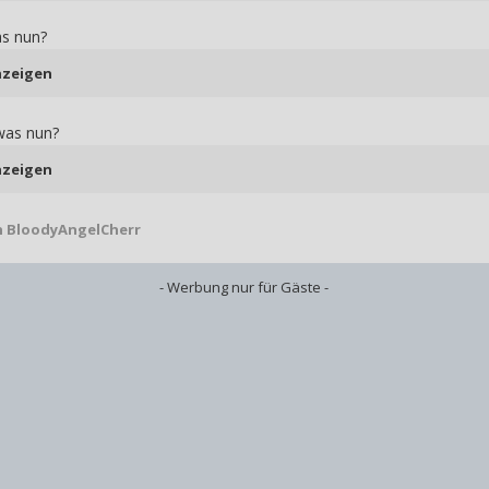
as nun?
nzeigen
 was nun?
nzeigen
 BloodyAngelCherr
- Werbung nur für Gäste -