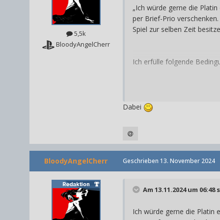
„
Ich
würde gerne die Platin
per Brief-Prio verschenke
Spiel zur selben Zeit besit
5,5k
BloodyAngelCherr
Ich
erfülle folgende Beding
Ich würde es mit Guide dur
Dabei
BloodyAngelCherr
Geschrieben
13. November 2024
Am 13.11.2024 um 06:48 
Ich würde gerne die Platin 