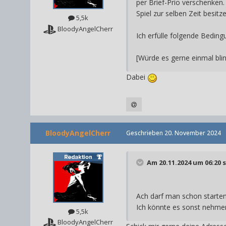
per Brief-Prio verschenken
Spiel zur selben Zeit besit
5,5k
BloodyAngelCherr
Ich erfülle folgende Beding
[Würde es gerne einmal bli
Dabei
BloodyAngelCherr
Geschrieben
20. November 2024
Am 20.11.2024 um 06:20 
Ach darf man schon starte
Ich könnte es sonst nehm
5,5k
BloodyAngelCherr