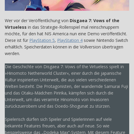
Wer vor der Veröffentlichung von
Disgaea 7: Vows of the
Virtueless
in das Strategie-Rollenspiel mal reinschnuppern
möchte, für den hat NIS America nun eine Demo veröffentlicht.
Diese ist für
PlayStation 5
,
PlayStation 4
sowie Nintendo Switch
erhältlich. Speicherdaten können in die Vollversion übertragen
werden.
Die Geschichte von Disgaea 7: Vows of the Virtueless spielt in
»Hinomoto Netherworld Cluster«, einer durch die japanische
Kultur inspirierten Unterwelt, die aus vielen verschiedenen
Welten besteht. Die Protagonisten, der wandernde Samurai Fuji
und das Otaku-Mädchen Piririka, kämpfen sich durch die
Unterwelt, um das verarmte Hinomoto von Invasoren
zurückzuerobern und das Ooedo-Shogunat zu stürzen.
Spielerisch dürfen sich Spieler und Spielerinnen auf viele
bekannte Features freuen, aber auch auf neue. So wie
beispielsweise das „Dodeka Max“-System. Mit diesem Feature