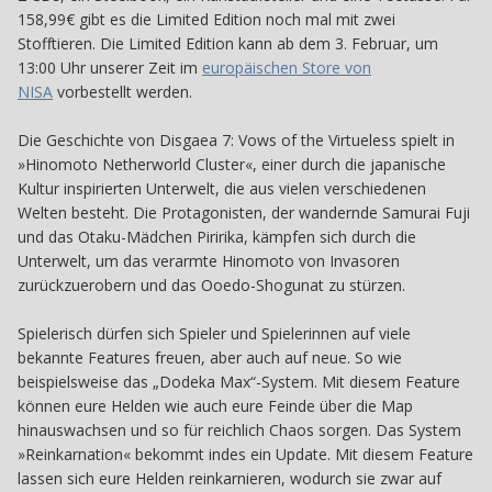
158,99€ gibt es die Limited Edition noch mal mit zwei
Stofftieren. Die Limited Edition kann ab dem 3. Februar, um
13:00 Uhr unserer Zeit im
europäischen Store von
NISA
vorbestellt werden.
Die Geschichte von Disgaea 7: Vows of the Virtueless spielt in
»Hinomoto Netherworld Cluster«, einer durch die japanische
Kultur inspirierten Unterwelt, die aus vielen verschiedenen
Welten besteht. Die Protagonisten, der wandernde Samurai Fuji
und das Otaku-Mädchen Piririka, kämpfen sich durch die
Unterwelt, um das verarmte Hinomoto von Invasoren
zurückzuerobern und das Ooedo-Shogunat zu stürzen.
Spielerisch dürfen sich Spieler und Spielerinnen auf viele
bekannte Features freuen, aber auch auf neue. So wie
beispielsweise das „Dodeka Max“-System. Mit diesem Feature
können eure Helden wie auch eure Feinde über die Map
hinauswachsen und so für reichlich Chaos sorgen. Das System
»Reinkarnation« bekommt indes ein Update. Mit diesem Feature
lassen sich eure Helden reinkarnieren, wodurch sie zwar auf