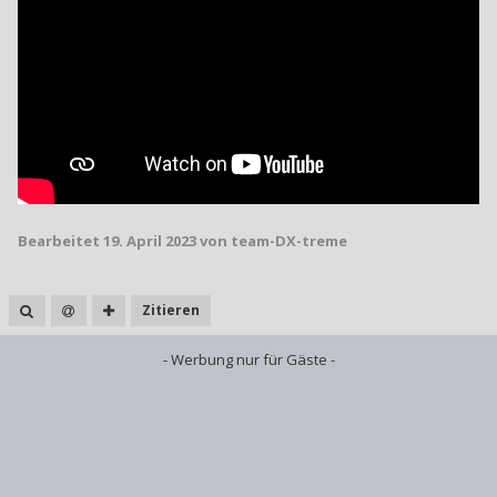
Bearbeitet
19. April 2023
von team-DX-treme
Zitieren
- Werbung nur für Gäste -