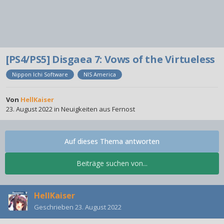
[PS4/PS5] Disgaea 7: Vows of the Virtueless
Nippon Ichi Software
NIS America
Von
HellKaiser
23. August 2022
in
Neuigkeiten aus Fernost
Auf dieses Thema antworten
Beiträge suchen von...
HellKaiser
Geschrieben
23. August 2022