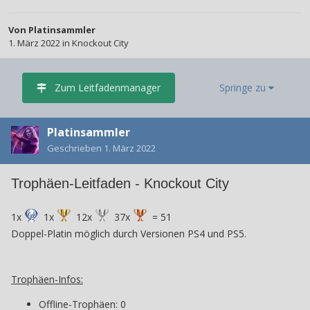
Von
Platinsammler
1. März 2022
in
Knockout City
Zum Leitfadenmanager
Springe zu
Platinsammler
Geschrieben
1. März 2022
Trophäen-Leitfaden - Knockout City
1x
1x
12x
37x
= 51
Doppel-Platin möglich durch Versionen PS4 und PS5.
Trophäen-Infos:
Offline-Trophäen: 0