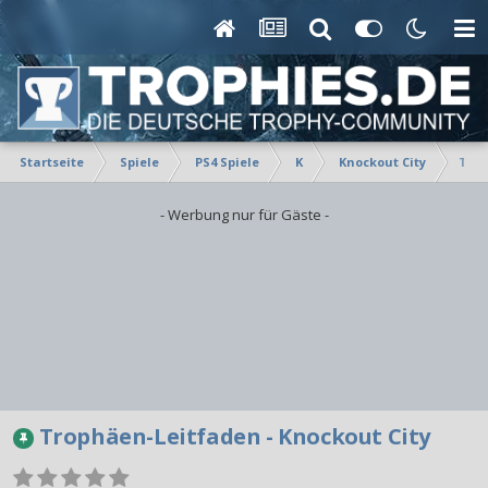
Startseite
Spiele
PS4 Spiele
K
Knockout City
Trop
- Werbung nur für Gäste -
Trophäen-Leitfaden - Knockout City