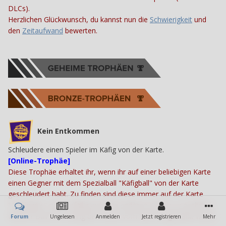
DLCs).
Herzlichen Glückwunsch, du kannst nun die
Schwierigkeit
und
den
Zeitaufwand
bewerten.
Kein Entkommen
Schleudere einen Spieler im Käfig von der Karte.
[Online-Trophäe]
Diese Trophäe erhaltet ihr, wenn ihr auf einer beliebigen Karte
einen Gegner mit dem Spezialball "Käfigball" von der Karte
geschleudert habt. Zu finden sind diese immer auf der Karte
"Gefängnis" oder zufällig auf allen anderen Karten, je nachdem
welcher Ball am Anfang der Runde vom Spiel ausgewählt wurde.
Forum
Ungelesen
Anmelden
Jetzt registrieren
Mehr