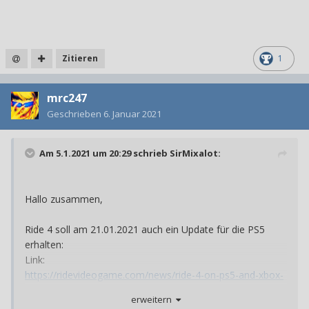
Zitieren
1
mrc247
Geschrieben
6. Januar 2021
Am 5.1.2021 um 20:29 schrieb
SirMixalot
:
Hallo zusammen,
Ride 4 soll am 21.01.2021 auch ein Update für die PS5
erhalten:
Link:
https://ridevideogame.com/news/ride-4-on-ps5-and-xbox-
series-x/
erweitern