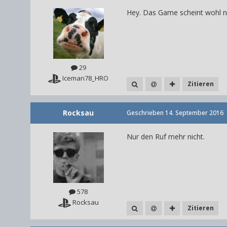
Hey. Das Game scheint wohl nie
29
Iceman78_HRO
Zitieren
Rocksau
Geschrieben
14. September 2016
Nur den Ruf mehr nicht.
578
Rocksau
Zitieren