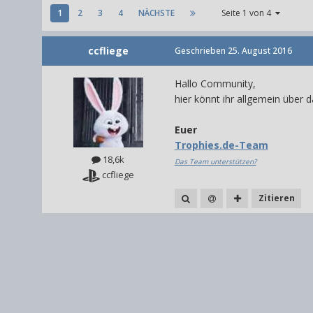
1
2
3
4
NÄCHSTE
Seite 1 von 4
ccfliege
Geschrieben
25. August 2016
Hallo Community,
hier könnt ihr allgemein über da
Euer
Trophies.de-Team
18,6k
Das Team unterstützen?
ccfliege
Zitieren