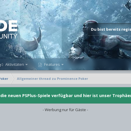
Du bist bereits reg
Aktivitäten
Features
Poker
Allgemeiner thread zu Prominence Poker
d die neuen PSPlus-Spiele verfügbar und hier ist unser Trophäe
- Werbung nur für Gäste -