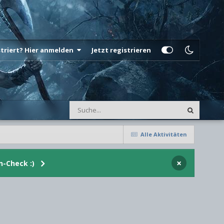
istriert? Hier anmelden
Jetzt registrieren
Alle Aktivitäten
×
n-Check :)