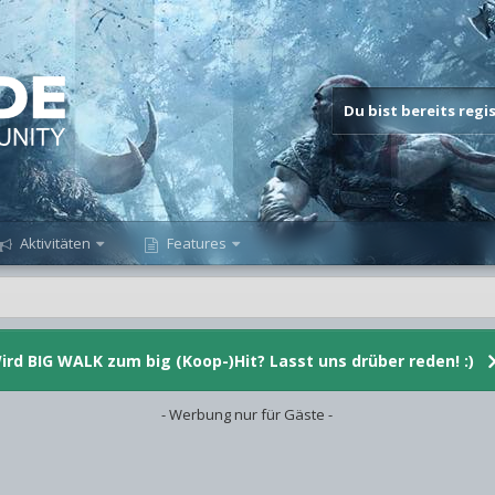
Du bist bereits reg
Aktivitäten
Features
ird BIG WALK zum big (Koop-)Hit? Lasst uns drüber reden! :)
- Werbung nur für Gäste -