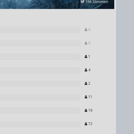
186 Stimmen
0
0
1
4
2
11
18
72