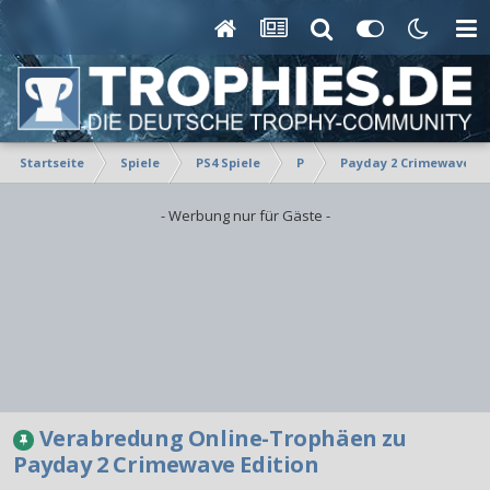
Startseite
Spiele
PS4 Spiele
P
Payday 2 Crimewave Ed
- Werbung nur für Gäste -
Verabredung Online-Trophäen zu
Payday 2 Crimewave Edition