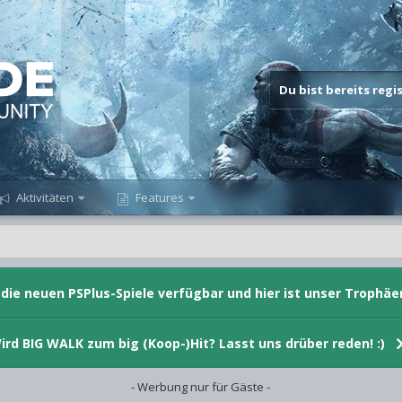
Du bist bereits reg
Aktivitäten
Features
d die neuen PSPlus-Spiele verfügbar und hier ist unser Trophäe
ird BIG WALK zum big (Koop-)Hit? Lasst uns drüber reden! :)
- Werbung nur für Gäste -