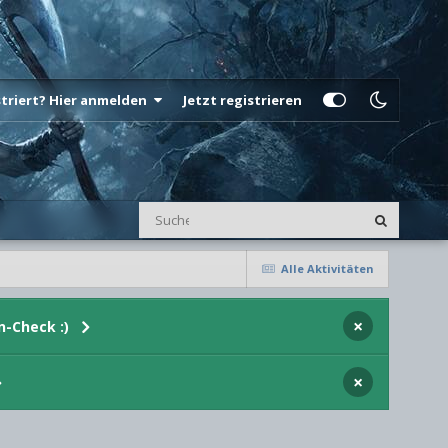
istriert? Hier anmelden
Jetzt registrieren
Alle Aktivitäten
×
n-Check :)
×