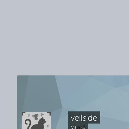
veilside
Mitglied