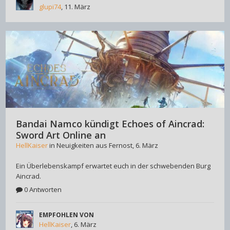
glupi74
,
11. März
Bandai Namco kündigt Echoes of Aincrad:
Sword Art Online an
HellKaiser
in
Neuigkeiten aus Fernost
,
6. März
Ein Überlebenskampf erwartet euch in der schwebenden Burg
Aincrad.
0 Antworten
EMPFOHLEN VON
HellKaiser
,
6. März