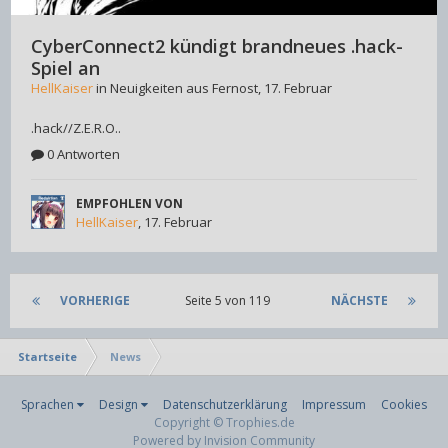
CyberConnect2 kündigt brandneues .hack-
Spiel an
HellKaiser
in
Neuigkeiten aus Fernost
,
17. Februar
.hack//Z.E.R.O..
0 Antworten
EMPFOHLEN VON
HellKaiser
,
17. Februar
VORHERIGE
Seite 5 von 119
NÄCHSTE
Startseite
News
Sprachen
Design
Datenschutzerklärung
Impressum
Cookies
Copyright © Trophies.de
Powered by Invision Community