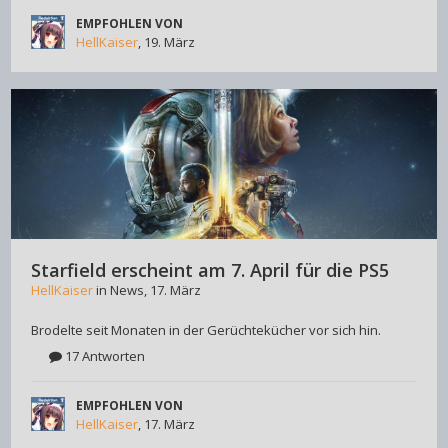
EMPFOHLEN VON
HellKaiser
,
19. März
Starfield erscheint am 7. April für die PS5
HellKaiser
in
News
,
17. März
Brodelte seit Monaten in der Gerüchtekücher vor sich hin.
17 Antworten
EMPFOHLEN VON
HellKaiser
,
17. März