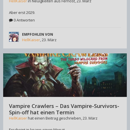
HellKaiser
in
Neuigkeiten aus Fernost
,
23. März
Aber erst 2029.
0 Antworten
EMPFOHLEN VON
HellKaiser
,
23. März
Vampire Crawlers – Das Vampire-Survivors-
Spin-off hat einen Termin
HellKaiser
hat einen Beitrag geschrieben,
23. März
Erscheint in knapp einen Monat.