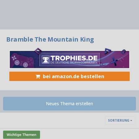
Bramble The Mountain King
bei amazon.de bestellen
Neues Thema erstellen
SORTIERUNG