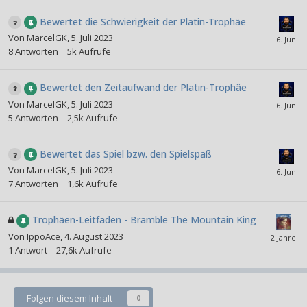
Bewertet die Schwierigkeit der Platin-Trophäe
Von
MarcelGK
,
5. Juli 2023
8
Antworten
5k
Aufrufe
Bewertet den Zeitaufwand der Platin-Trophäe
Von
MarcelGK
,
5. Juli 2023
5
Antworten
2,5k
Aufrufe
Bewertet das Spiel bzw. den Spielspaß
Von
MarcelGK
,
5. Juli 2023
7
Antworten
1,6k
Aufrufe
Trophäen-Leitfaden - Bramble The Mountain King
Von
IppoAce
,
4. August 2023
1
Antwort
27,6k
Aufrufe
Folgen diesem Inhalt
0