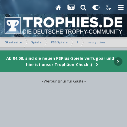
Startseite
Spiele
PS5 Spiele
I
Inscryption
Ab 04.08. sind die neuen PSPlus-Spiele verfügbar und
×
hier ist unser Trophäen-Check :)
- Werbung nur für Gäste -