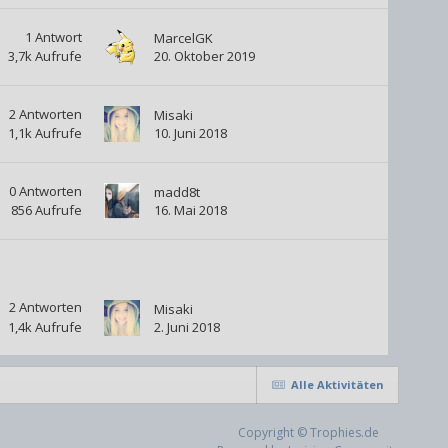
1
Antwort
MarcelGK
3,7k
Aufrufe
20. Oktober 2019
2
Antworten
Misaki
1,1k
Aufrufe
10. Juni 2018
0
Antworten
madd8t
856
Aufrufe
16. Mai 2018
2
Antworten
Misaki
1,4k
Aufrufe
2. Juni 2018
Alle Aktivitäten
Copyright © Trophies.de