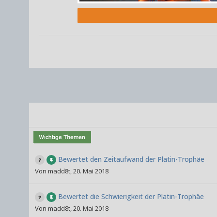
Bewertet den Zeitaufwand der Platin-Trophäe
Von
madd8t
,
20. Mai 2018
Bewertet die Schwierigkeit der Platin-Trophäe
Von
madd8t
,
20. Mai 2018