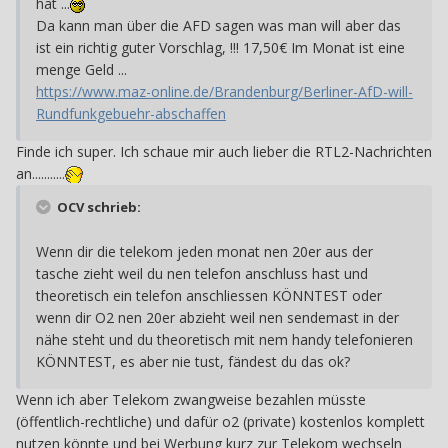
hat ...
Da kann man über die AFD sagen was man will aber das
ist ein richtig guter Vorschlag, !!! 17,50€ Im Monat ist eine
menge Geld ...
https://www.maz-online.de/Brandenburg/Berliner-AfD-will-
Rundfunkgebuehr-abschaffen
Finde ich super. Ich schaue mir auch lieber die RTL2-Nachrichten
an...........
OCV schrieb:
Wenn dir die telekom jeden monat nen 20er aus der
tasche zieht weil du nen telefon anschluss hast und
theoretisch ein telefon anschliessen KÖNNTEST oder
wenn dir O2 nen 20er abzieht weil nen sendemast in der
nähe steht und du theoretisch mit nem handy telefonieren
KÖNNTEST, es aber nie tust, fändest du das ok?
Wenn ich aber Telekom zwangweise bezahlen müsste
(öffentlich-rechtliche) und dafür o2 (private) kostenlos komplett
nutzen könnte und bei Werbung kurz zur Telekom wechseln