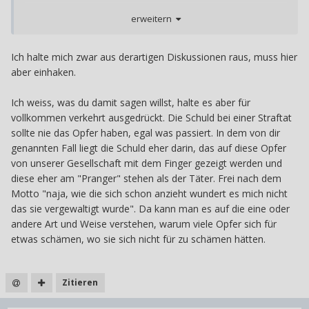
grauenhaft und jemand, der solchen Szenarien ausgesetzt
erweitern
ist, trifft nicht sicher die Schuld am eigentlichen
Verbrechen. Wenn dann im Nachgang aber nichts
unternommen wird und der Täter davon kommt, weil
Ich halte mich zwar aus derartigen Diskussionen raus, muss hier
jemand Angst hat oder sich schämt, trägt das Opfer
aber einhaken.
zumindest hierfür die Verantwortung - nicht das
Rechtssystem.
Ich weiss, was du damit sagen willst, halte es aber für
vollkommen verkehrt ausgedrückt. Die Schuld bei einer Straftat
sollte nie das Opfer haben, egal was passiert. In dem von dir
genannten Fall liegt die Schuld eher darin, das auf diese Opfer
von unserer Gesellschaft mit dem Finger gezeigt werden und
diese eher am "Pranger" stehen als der Täter. Frei nach dem
Motto "naja, wie die sich schon anzieht wundert es mich nicht
das sie vergewaltigt wurde". Da kann man es auf die eine oder
andere Art und Weise verstehen, warum viele Opfer sich für
etwas schämen, wo sie sich nicht für zu schämen hätten.
Zitieren