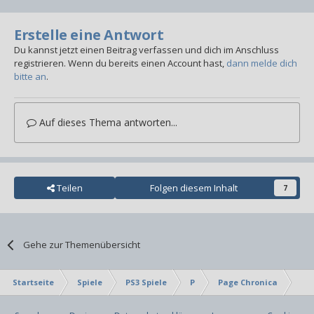
Erstelle eine Antwort
Du kannst jetzt einen Beitrag verfassen und dich im Anschluss
registrieren. Wenn du bereits einen Account hast,
dann melde dich
bitte an
.
Auf dieses Thema antworten...
Teilen
Folgen diesem Inhalt
7
Gehe zur Themenübersicht
Startseite
Spiele
PS3 Spiele
P
Page Chronica
Tro