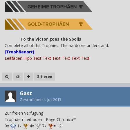
To the Victor goes the Spoils
Complete all of the Trophies. The hardcore understand.
[Trophäenart]
Leitfaden-Tipp Text Text Text Text Text Text
Zitieren
Gast
Geschrieben
4. Juli 2013
Zur freien Verfügung
Trophäen-Leitfaden - Page Chronica™
0x
1x
4x
7x
= 12