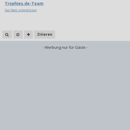
Trophies.de-Team
Das Team unterstützen
Zitieren
- Werbung nur für Gäste -