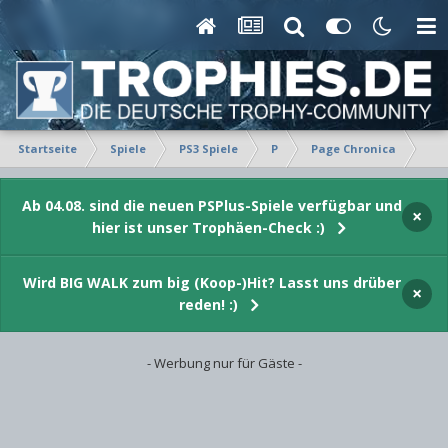
Startseite
Spiele
PS3 Spiele
P
Page Chronica
Tro
Ab 04.08. sind die neuen PSPlus-Spiele verfügbar und
×
hier ist unser Trophäen-Check :)
Wird BIG WALK zum big (Koop-)Hit? Lasst uns drüber
×
reden! :)
- Werbung nur für Gäste -