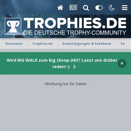
Startseite
Trophies.de
Ankündigungen & Feedback
Feedb
Wird BIG WALK zum big (Koop-)Hit? Lasst uns drüber
×
reden! :)
- Werbung nur für Gäste -