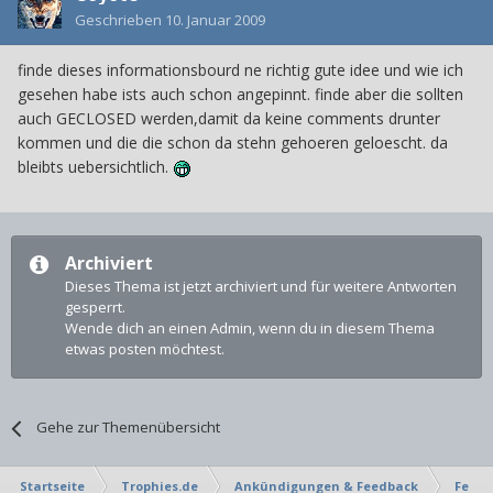
Geschrieben
10. Januar 2009
finde dieses informationsbourd ne richtig gute idee und wie ich
gesehen habe ists auch schon angepinnt. finde aber die sollten
auch GECLOSED werden,damit da keine comments drunter
kommen und die die schon da stehn gehoeren geloescht. da
bleibts uebersichtlich.
Archiviert
Dieses Thema ist jetzt archiviert und für weitere Antworten
gesperrt.
Wende dich an einen Admin, wenn du in diesem Thema
etwas posten möchtest.
Gehe zur Themenübersicht
Startseite
Trophies.de
Ankündigungen & Feedback
Feedb