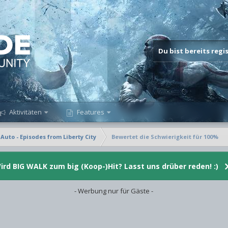
Du bist bereits reg
Aktivitäten
Features
Auto - Episodes from Liberty City
Bewertet die Schwierigkeit für 100%
ird BIG WALK zum big (Koop-)Hit? Lasst uns drüber reden! :)
- Werbung nur für Gäste -