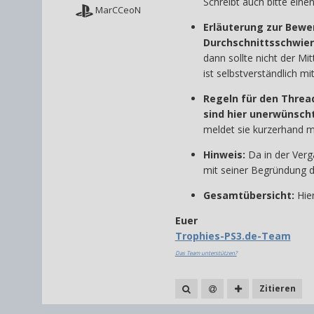
Schreibt auch bitte eine
MarCCeoN
Erläuterung zur Bewe
Durchschnittsschwier
dann sollte nicht der M
ist selbstverständlich m
Regeln für den Threa
sind hier unerwünsch
meldet sie kurzerhand 
Hinweis:
Da in der Ver
mit seiner Begründung da
Gesamtübersicht:
Hier
Euer
Trophies-PS3.de-Team
Das Team unterstützen?
Zitieren