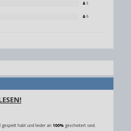
3
6
LESEN!
 gespielt habt und leider an
100%
gescheitert seid.