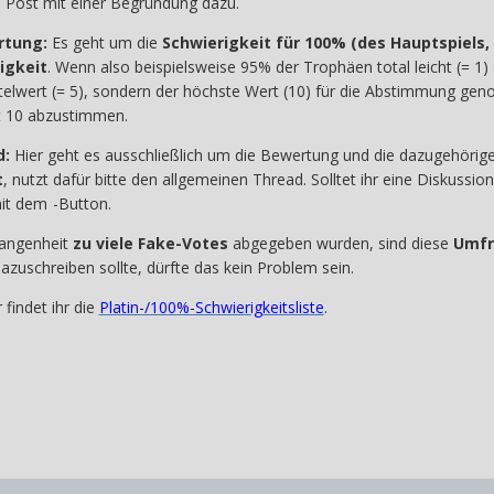
n Post mit einer Begründung dazu.
rtung:
Es geht um die
Schwierigkeit für 100% (des Hauptspiels,
igkeit
. Wenn also beispielsweise 95% der Trophäen total leicht (= 1)
ittelwert (= 5), sondern der höchste Wert (10) für die Abstimmung 
it 10 abzustimmen.
d:
Hier geht es ausschließlich um die Bewertung und die dazugehöri
t
, nutzt dafür bitte den allgemeinen Thread. Solltet ihr eine Diskussi
mit dem
-Button.
gangenheit
zu viele Fake-Votes
abgegeben wurden, sind diese
Umfr
zuschreiben sollte, dürfte das kein Problem sein.
 findet ihr die
Platin-/100%-Schwierigkeitsliste
.