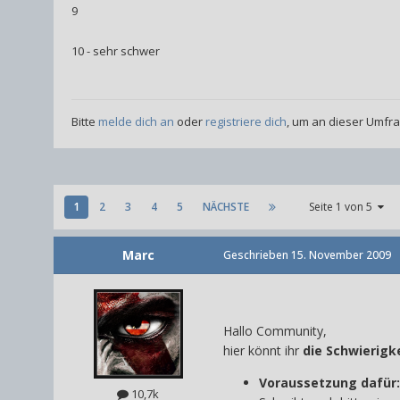
9
10 - sehr schwer
Bitte
melde dich an
oder
registriere dich
, um an dieser Umfr
1
2
3
4
5
NÄCHSTE
Seite 1 von 5
Marc
Geschrieben
15. November 2009
Hallo Community,
hier könnt ihr
die
Schwierigke
Voraussetzung dafür:
10,7k