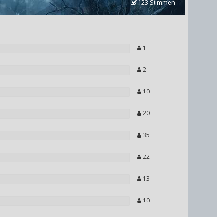
123 Stimmen
1
2
10
20
35
22
13
10