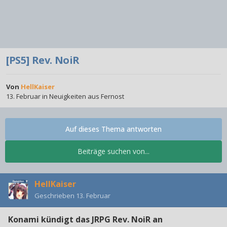
[PS5] Rev. NoiR
Von
HellKaiser
13. Februar
in
Neuigkeiten aus Fernost
Auf dieses Thema antworten
Beiträge suchen von...
HellKaiser
Geschrieben
13. Februar
Konami kündigt das JRPG Rev. NoiR an