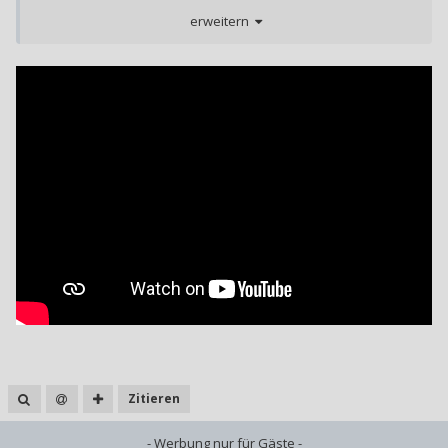
leidender Junge ein ganz besonderes Mädchen kennen.
erweitern
Gemeinsam begeben sie sich auf eine Reise, um das
Naturschauspiel aufzuhalten.
Sie sind überzeugt, dass ihre Reise die Welt und damit
auch sie retten wird.
Ist es das von den Göttern gewährte Schicksal?
Oder ist es der starke Wille der Menschheit?
Ihre Reise wird die Welt in ihren Grundfesten erschüttern.
Brich die Weisung des Himmels und stärke die Hoffnung in
diesem komplett neuen Rollenspielerlebnis.
Zitieren
- Werbung nur für Gäste -