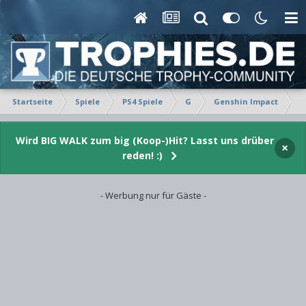
Startseite
Spiele
PS4 Spiele
G
Genshin Impact
E
Wird BIG WALK zum big (Koop-)Hit? Lasst uns drüber
×
reden! :)
- Werbung nur für Gäste -