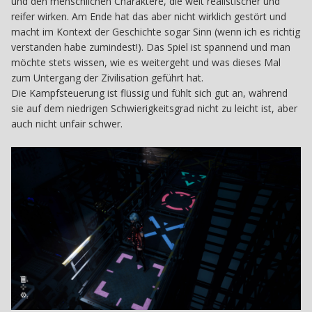
und den menschlichen Charaktere, die weit realistischer und
reifer wirken. Am Ende hat das aber nicht wirklich gestört und
macht im Kontext der Geschichte sogar Sinn (wenn ich es richtig
verstanden habe zumindest!). Das Spiel ist spannend und man
möchte stets wissen, wie es weitergeht und was dieses Mal
zum Untergang der Zivilisation geführt hat.
Die Kampfsteuerung ist flüssig und fühlt sich gut an, während
sie auf dem niedrigen Schwierigkeitsgrad nicht zu leicht ist, aber
auch nicht unfair schwer.