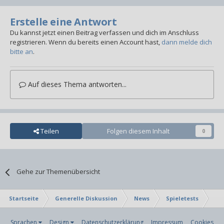
Erstelle eine Antwort
Du kannst jetzt einen Beitrag verfassen und dich im Anschluss
registrieren. Wenn du bereits einen Account hast,
dann melde dich
bitte an
.
Auf dieses Thema antworten...
Teilen
Folgen diesem Inhalt
0
Gehe zur Themenübersicht
Startseite
Generelle Diskussion
News
Spieletests
Use
Sprachen
Design
Datenschutzerklärung
Impressum
Cookies