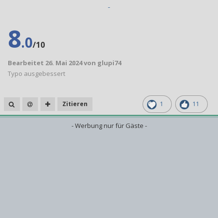
8
.0
/10
Bearbeitet
26. Mai 2024
von glupi74
Typo ausgebessert
Zitieren
1
11
- Werbung nur für Gäste -